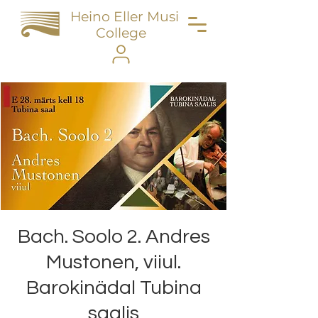
Heino Eller Music
College
Bach. Soolo 2. Andres
Mustonen, viiul.
Barokinädal Tubina
saalis