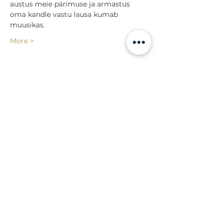
austus meie pärimuse ja armastus 
oma kandle vastu lausa kumab 
muusikas.  
More >
Share
Back to events
Lossi 15, 51003 Tartu
Phone:
office
+372 7423 705
,
administrator
+372 7442 400
kool@tmk.ee