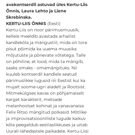
avakontserdil astuvad üles Kertu-Liis 
Õnnis, Laura Lehto ja Liene 
Skrebinska.
KERTU-LIIS ÕNNIS 
(Eesti)
Kertu-Liis on noor pärimusmuusik, 
kellele meeldib avastada arhailist 
kandlekõla ja mängustiil, mida on tore 
pisut põimida ka uuema muusika 
mõjutuste ja põnevate võtetega. Talle 
on põhiline, et lood, mida ta mängib, 
saaks omaks - omamängituks. Nii 
kuuleb kontserdil kandlele seatud 
pärimuslikke lugusid nii Eestist kui ka 
mujalt soome-ugri aladelt ja Rootsist. 
Mitmekülgses kavas on põhjamaiselt 
karget karakterit, metsade 
melanhoolset kohinat ja vanavanaisa 
Felix Ritso mängitud polkasid. Mõtlike 
ja improvisatsiooniliste lugude kaikuv 
kõla peegeldub eestlaslikkuses ja uitab 
Uurali-lähedastele paikadele. Kertu-Liisi 