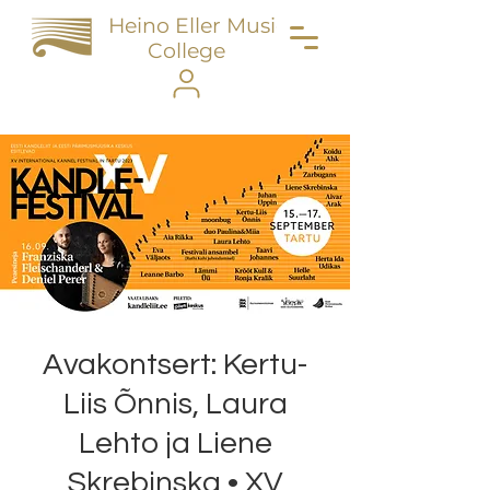
Heino Eller Music
College
Avakontsert: Kertu-
Liis Õnnis, Laura
Lehto ja Liene
Skrebinska • XV