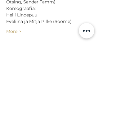
Otsing, Sander Tamm)
Koreograafia:

Heili Lindepuu

Eveliina ja Mitja Pilke (Soome)
More >
Share
Back to events
Lossi 15, 51003 Tartu
Phone:
office
+372 7423 705
,
administrator
+372 7442 400
kool@tmk.ee