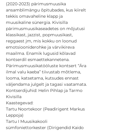
(2020-2023) pärimusmuusika 
ansamblimängu õpitubades, kus kiirelt 
tekkis omavaheline klapp ja 
muusikaline sünergia. Kivisilla 
pärimusmuusikaseadetes on mõjutusi 
klassikast, jazzist, popmuusikast, 
reggaest jm, mis kokku on loonud 
emotsiooniderohke ja värvikireva 
maailma. Enamik lugusid kõlavad 
kontserdil esmaettekannetena.
Pärimusmuusikatööluste kontsert “Ära 
ilmal valu kaeba” tiivustab mõtlema, 
looma, katsetama, kutsudes ennast 
väljendama julgelt ja tagasi vaatamata.
Kontserdijuhid: Helin Pihlap ja Tarmo 
Kivisilla
Kaastegevad:

Tartu Noortekoor (Peadirigent Markus 
Leppoja)

Tartu I Muusikakooli 
sümfoniettorkester (Dirigendid Kaido 