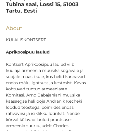
Tubina saal, Lossi 15, 51003
Tartu, Eesti
About
KÜLALISKONTSERT
Aprikoosipuu laulud
Kontsert Aprikoosipuu laulud viib 
kuulaja armeenia muusika sügavale ja 
soojale maastikule, kus helid kannavad 
endas mälu, igatsust ja kestmist. Kavas 
kohtuvad tuntud armeenlaste 
Komitasi, Arno Babajaniani muusika 
kaasaegse helilooja Andranik Kecheki 
loodud teostega, põimides endas 
rahvaviisi ja isiklikku lüürikat. Nende 
kõrval kõlavad laulud prantsuse-
armeenia suurkujudelt Charles 