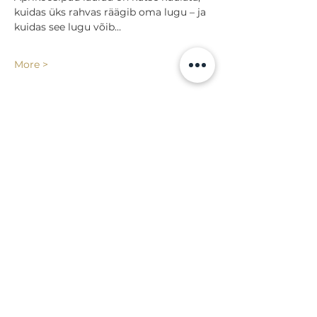
kuidas üks rahvas räägib oma lugu – ja 
kuidas see lugu võib…
More >
Share
Back to events
Lossi 15, 51003 Tartu
Phone:
office
+372 7423 705
,
administrator
+372 7442 400
kool@tmk.ee