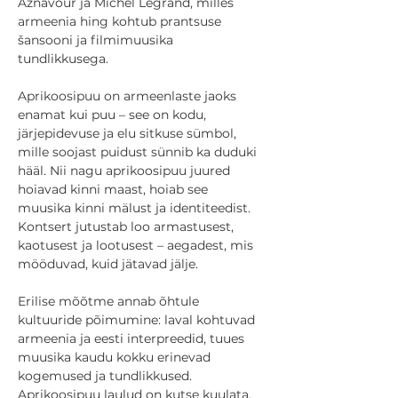
Aznavour ja Michel Legrand, milles 
armeenia hing kohtub prantsuse 
šansooni ja filmimuusika 
tundlikkusega.
Aprikoosipuu on armeenlaste jaoks 
enamat kui puu – see on kodu, 
järjepidevuse ja elu sitkuse sümbol, 
mille soojast puidust sünnib ka duduki 
hääl. Nii nagu aprikoosipuu juured 
hoiavad kinni maast, hoiab see 
muusika kinni mälust ja identiteedist. 
Kontsert jutustab loo armastusest, 
kaotusest ja lootusest – aegadest, mis 
mööduvad, kuid jätavad jälje.
Erilise mõõtme annab õhtule 
kultuuride põimumine: laval kohtuvad 
armeenia ja eesti interpreedid, tuues 
muusika kaudu kokku erinevad 
kogemused ja tundlikkused. 
Aprikoosipuu laulud on kutse kuulata, 