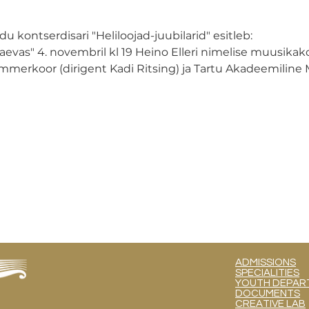
 kontserdisari "Heliloojad-juubilarid" esitleb:
evas" 4. novembril kl 19 Heino Elleri nimelise muusikakoo
mmerkoor (dirigent Kadi Ritsing) ja Tartu Akadeemiline 
ADMISSIONS
SPECIALITIES
YOUTH DEPART
DOCUMENTS
CREATIVE LAB