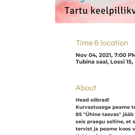
Time & location
Nov 04, 2021, 7:00 P
Tubina saal, Lossi 15,
About
Head sõbrad!
Kurvastusega peame te
85 "Ühine taevas" jääb 
seis praegu selline, e
tervist ja peame koos v