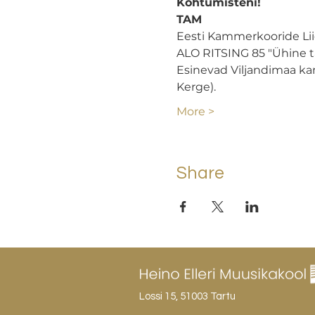
Kohtumisteni!
TAM
Eesti Kammerkooride Liidu
ALO RITSING 85 "Ühine ta
Esinevad Viljandimaa ka
Kerge).
More >
Share
Lossi 15, 51003 Tartu