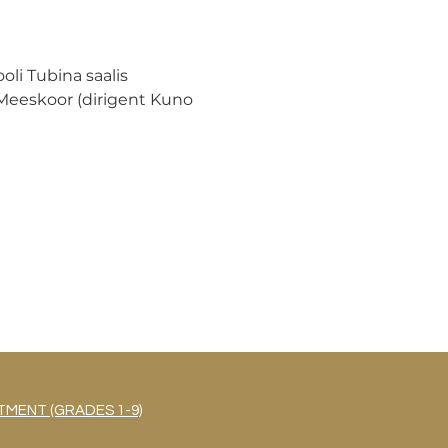
li Tubina saalis
Meeskoor (dirigent Kuno 
MENT (GRADES 1-9)