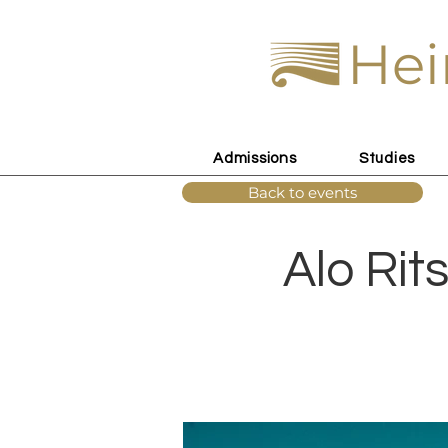
Hei
Admissions
Studies
Back to events
Alo Rit