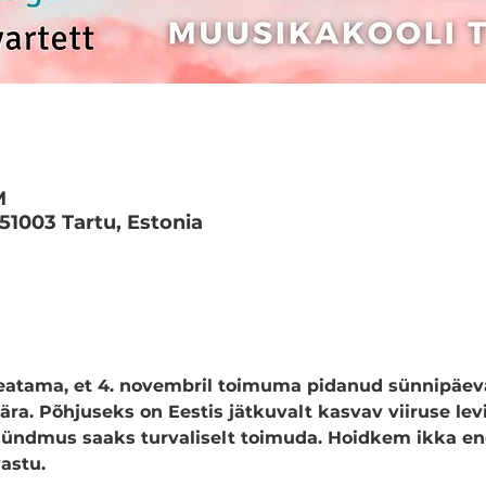
M
 51003 Tartu, Estonia
atama, et 4. novembril toimuma pidanud sünnipäevak
ära. Põhjuseks on Eestis jätkuvalt kasvav viiruse levi
t sündmus saaks turvaliselt toimuda. Hoidkem ikka e
astu.
