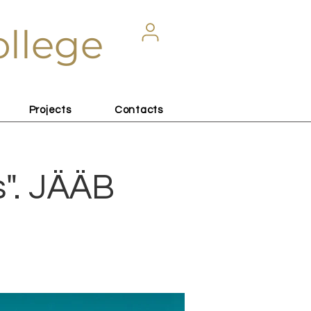
ollege
Projects
Contacts
s". JÄÄB