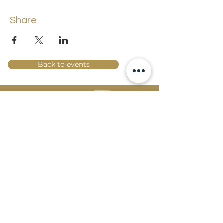
Share
Back to events
Lossi 15, 51003 Tartu
Phone:
office
+372 7423 705
,
administrator
+372 7442 400
kool@tmk.ee
ADMISSIONS
SPECIALITIES
YOUTH DEPARTMENT (GRADES 1-9)
DOCUMENTS
CREATIVE LAB