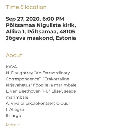
Time & location
Sep 27, 2020, 6:00 PM
Põltsamaa Niguliste kirik,
Allika 1, Põltsamaa, 48105
Jõgeva maakond, Estonia
About
KAVA
N. Daughtrey “An Extraordinary 
Correspondence”  “Erakorraline 
kirjavahetus“ flöödile ja marimbale
L. van Beethoven “Für Elise”, seade 
marimbale
A. Vivaldi pikolokontsert C-duur
I  Allegro
II Largo
More >