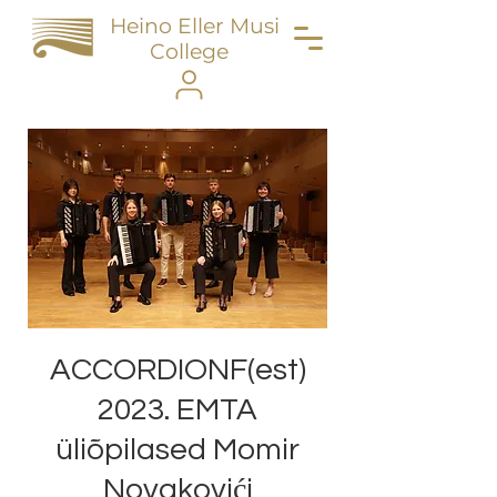
Heino Eller Music
College
ACCORDIONF(est)
2023. EMTA
üliõpilased Momir
Novakovići