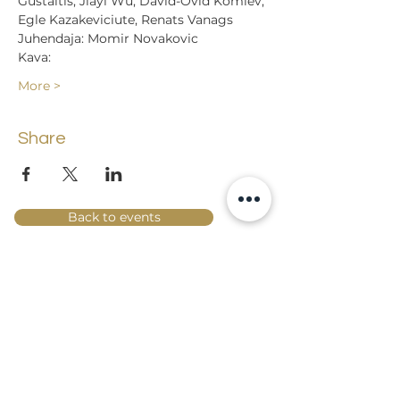
Gustaitis, Jiayi Wu, David-Ovid Komlev, 
Egle Kazakeviciute, Renats Vanags
Juhendaja: Momir Novakovic
Kava:
More >
Share
Back to events
Lossi 15, 51003 Tartu
Phone:
office
+372 7423 705
,
administrator
+372 7442 400
kool@tmk.ee