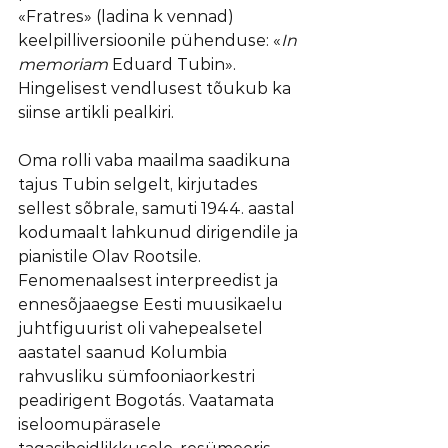
«Fratres» (ladina k vennad) 
keelpilliversioonile pühenduse: «
In 
memoriam 
Eduard Tubin». 
Hingelisest vendlusest tõukub ka 
siinse artikli pealkiri.
Oma rolli vaba maailma saadikuna 
tajus Tubin selgelt, kirjutades 
sellest sõbrale, samuti 1944. aastal 
kodumaalt lahkunud dirigendile ja 
pianistile Olav Rootsile. 
Fenomenaalsest interpreedist ja 
ennesõjaaegse Eesti muusikaelu 
juhtfiguurist oli vahepealsetel 
aastatel saanud Kolumbia 
rahvusliku sümfooniaorkestri 
peadirigent Bogotás. Vaatamata 
iseloomupärasele 