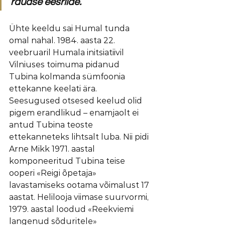
raudse eesriide.
Ühte keeldu sai Humal tunda 
omal nahal. 1984. aasta 22. 
veebruaril Humala initsiatiivil 
Vilniuses toimuma pidanud 
Tubina kolmanda sümfoonia 
ettekanne keelati ära. 
Seesugused otsesed keelud olid 
pigem erandlikud – enamjaolt ei 
antud Tubina teoste 
ettekanneteks lihtsalt luba. Nii pidi 
Arne Mikk 1971. aastal 
komponeeritud Tubina teise 
ooperi «Reigi õpetaja» 
lavastamiseks ootama võimalust 17 
aastat. Helilooja viimase suurvormi, 
1979. aastal loodud «Reekviemi 
langenud sõduritele» 