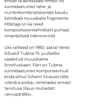
ehitab ta adressaadi nimest või 
sünnidaatumist tähe- ja 
numbrikombinatsioonide kaudu 
kelmikaid muusikalisi fragmente. 
Mõistagi on ka need 
kompositsioonitehniliselt puhtad, 
omanäolised mikrovormid.
Üks selliseid on 1980. aastal Viinist 
Eduard Tubina 75. juubeliks 
saadetud muusikaline 
õnnitluskaart. Pärt on Tubina 
sünnidaatumist komponeerinud 
enda sõnul Johann Straussi stiilis 
«Vändra polka», nimetades ennast 
tervituse lõpus muhedalt 
«arvupärdiks».