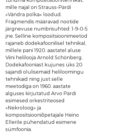
tundma kompositsioonitehnikat, 
mille najal on Strauss-Pärdi 
«Vändra polka» loodud. 
Fragmendis määravad nootide 
järgnevuse numbrisuhted: 1-9-0-5 
jne. Selline kompositsioonimeetod 
rajaneb dodekafoonilisel tehnikal, 
millele pani 1920. aastatel aluse 
Viini helilooja Arnold Schönberg. 
Dodekafooniast kujunes üks 20. 
sajandi olulisemaid heliloomingu 
tehnikaid ning just selle 
meetodiga on 1960. aastate 
alguses kirjutatud Arvo Pärdi 
esimesed orkestriteosed 
«Nekroloog» ja 
kompositsiooniõpetajale Heino 
Ellerile pühendatud esimene 
sümfoonia.