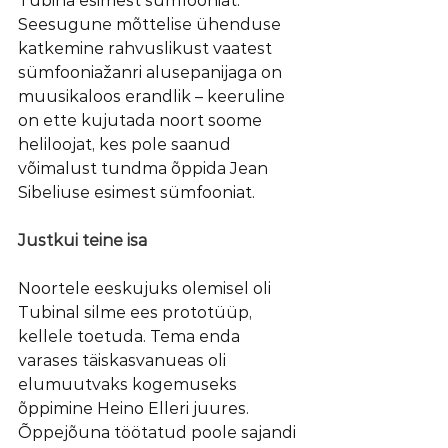
Tubina esimest sümfooniat. 
Seesugune mõttelise ühenduse 
katkemine rahvuslikust vaatest 
sümfooniažanri alusepanijaga on 
muusikaloos erandlik – keeruline 
on ette kujutada noort soome 
heliloojat, kes pole saanud 
võimalust tundma õppida Jean 
Sibeliuse esimest sümfooniat.
Justkui teine isa
Noortele eeskujuks olemisel oli 
Tubinal silme ees prototüüp, 
kellele toetuda. Tema enda 
varases täiskasvanueas oli 
elumuutvaks kogemuseks 
õppimine Heino Elleri juures. 
Õppejõuna töötatud poole sajandi 