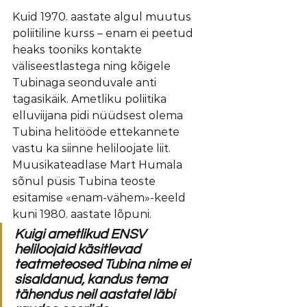
Kuid 1970. aastate algul muutus 
poliitiline kurss – enam ei peetud 
heaks tooniks kontakte 
väliseestlastega ning kõigele 
Tubinaga seonduvale anti 
tagasikäik. Ametliku poliitika 
elluviijana pidi nüüdsest olema 
Tubina helitööde ettekannete 
vastu ka siinne heliloojate liit. 
Muusikateadlase Mart Humala 
sõnul püsis Tubina teoste 
esitamise «enam-vähem»-keeld 
kuni 1980. aastate lõpuni.
Kuigi ametlikud ENSV 
heliloojaid käsitlevad 
teatmeteosed Tubina nime ei 
sisaldanud, kandus tema 
tähendus neil aastatel läbi 