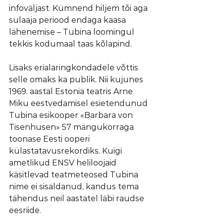
infoväljast. Kümnend hiljem tõi aga 
sulaaja periood endaga kaasa 
lähenemise – Tubina loomingul 
tekkis kodumaal taas kõlapind.
Lisaks erialaringkondadele võttis 
selle omaks ka publik. Nii kujunes 
1969. aastal Estonia teatris Arne 
Miku eestvedamisel esietendunud 
Tubina esikooper «Barbara von 
Tisenhusen» 57 mängukorraga 
toonase Eesti ooperi 
külastatavusrekordiks. Kuigi 
ametlikud ENSV heliloojaid 
käsitlevad teatmeteosed Tubina 
nime ei sisaldanud, kandus tema 
tähendus neil aastatel läbi raudse 
eesriide.