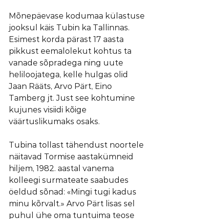
Mõnepäevase kodumaa külastuse 
jooksul käis Tubin ka Tallinnas. 
Esimest korda pärast 17 aasta 
pikkust eemalolekut kohtus ta 
vanade sõpradega ning uute 
heliloojatega, kelle hulgas olid 
Jaan Rääts, Arvo Pärt, Eino 
Tamberg jt. Just see kohtumine 
kujunes visiidi kõige 
väärtuslikumaks osaks.
Tubina tollast tähendust noortele 
näitavad Tormise aastakümneid 
hiljem, 1982. aastal vanema 
kolleegi surmateate saabudes 
öeldud sõnad: «Mingi tugi kadus 
minu kõrvalt.» Arvo Pärt lisas sel 
puhul ühe oma tuntuima teose 