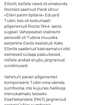
Ellerilt, kellele need oli omakorda 
Rootsist saatnud Pärdi sõnul 
«Elleri parim õpilane» Eduard 
Tubin, kes oli kodumaalt 
põgenenud Rootsi 1944. aasta 
sügisel. Vahepealsel stalinismi 
perioodil oli Tubina muusika 
esitamine Eestis keelatud. Kaks 
Ellerile saadetud käsiraamatut olid 
esimesed sulaaja pääsukesed, 
millele andsid elujõu järgnenud 
sündmused.
Vahetult pärast põgenemist 
komponeeris Tubin oma viienda 
sümfoonia, mis kujunes helilooja 
menukaimaks teoseks. 
Esiettekandele (1947) järgnenud 