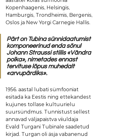
aastatel kõlas sümfoonia 
Kopenhaagenis, Helsingis, 
Hamburgis, Trondheimis, Bergenis, 
Oslos ja New Yorgi Carnegie Hallis.
Pärt on Tubina sünnidaatumist 
komponeerinud enda sõnul 
Johann Straussi stiilis «Vändra 
polka», nimetades ennast 
tervituse lõpus muhedalt 
«arvupärdiks».
1956. aastal lubati sümfooniat 
esitada ka Eestis ning ettekandest 
kujunes tollase kultuurielu 
suursündmus. Tunnistust sellest 
annavad väljapaistva viiuldaja 
Evald Turgani Tubinale saadetud 
kirjad. Turgan oli äsja vabanenud 