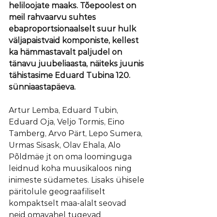
heliloojate maaks. Tõepoolest on 
meil rahvaarvu suhtes 
ebaproportsionaalselt suur hulk 
väljapaistvaid komponiste, kellest 
ka hämmastavalt paljudel on 
tänavu juubeliaasta, näiteks juunis 
tähistasime Eduard Tubina 120. 
sünniaastapäeva.
Artur Lemba, Eduard Tubin, 
Eduard Oja, Veljo Tormis, Eino 
Tamberg, Arvo Pärt, Lepo Sumera, 
Urmas Sisask, Olav Ehala, Alo 
Põldmäe jt on oma loominguga 
leidnud koha muusikaloos ning 
inimeste südametes. Lisaks ühisele 
päritolule geograafiliselt 
kompaktselt maa-alalt seovad 
neid omavahel tugevad 