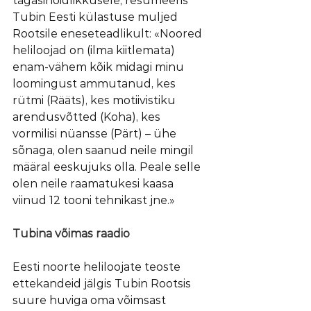
tagasihoidlikkusele, resümeeris 
Tubin Eesti külastuse muljed 
Rootsile eneseteadlikult: «Noored 
heliloojad on (ilma kiitlemata) 
enam-vähem kõik midagi minu 
loomingust ammutanud, kes 
rütmi (Rääts), kes motiivistiku 
arendusvõtted (Koha), kes 
vormilisi nüansse (Pärt) – ühe 
sõnaga, olen saanud neile mingil 
määral eeskujuks olla. Peale selle 
olen neile raamatukesi kaasa 
viinud 12 tooni tehnikast jne.»
Tubina võimas raadio
Eesti noorte heliloojate teoste 
ettekandeid jälgis Tubin Rootsis 
suure huviga oma võimsast 