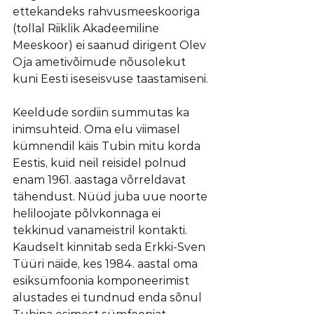
ettekandeks rahvusmeeskooriga 
(tollal Riiklik Akadeemiline 
Meeskoor) ei saanud dirigent Olev 
Oja ametivõimude nõusolekut 
kuni Eesti iseseisvuse taastamiseni.
Keeldude sordiin summutas ka 
inimsuhteid. Oma elu viimasel 
kümnendil käis Tubin mitu korda 
Eestis, kuid neil reisidel polnud 
enam 1961. aastaga võrreldavat 
tähendust. Nüüd juba uue noorte 
heliloojate põlvkonnaga ei 
tekkinud vanameistril kontakti. 
Kaudselt kinnitab seda Erkki-Sven 
Tüüri näide, kes 1984. aastal oma 
esiksümfoonia komponeerimist 
alustades ei tundnud enda sõnul 