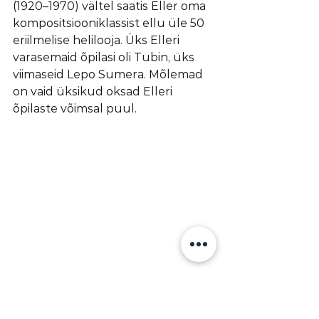
(1920–1970) vältel saatis Eller oma 
kompositsiooniklassist ellu üle 50 
eriilmelise helilooja. Üks Elleri 
varasemaid õpilasi oli Tubin, üks 
viimaseid Lepo Sumera. Mõlemad 
on vaid üksikud oksad Elleri 
õpilaste võimsal puul.
Elleri kooli kolmanda korruse fuajees asub 
Heino Elleri õpilaste puu.
Foto: Kristjan 