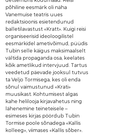
detsembris kodumaad. Reisi 
põhiline eesmärk oli näha 
Vanemuise teatris uues 
redaktsioonis esietendunud 
balletilavastust «Kratt». Kuigi reisi 
organiseerisid ideoloogilistel 
eesmärkidel ametivõimud, püüdis 
Tubin selle käigus maksimaalselt 
vältida propaganda osa, keelates 
kõik ametlikud intervjuud. Tartus 
veedetud päevade jooksul tutvus 
ta Veljo Tormisega, kes oli enda 
sõnul vaimustunud «Krati» 
muusikast. Kohtumisest algas 
kahe helilooja kirjavahetus ning 
lähenemine teineteisele – 
esimeses kirjas pöördub Tubin 
Tormise poole sõnadega «Kallis 
kolleeg», viimases «Kallis sõber».