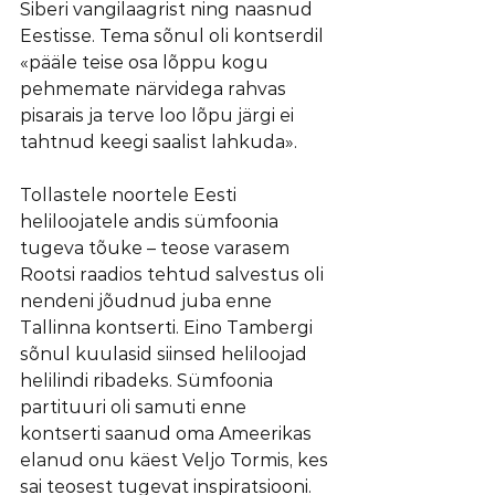
Siberi vangilaagrist ning naasnud 
Eestisse. Tema sõnul oli kontserdil 
«pääle teise osa lõppu kogu 
pehmemate närvidega rahvas 
pisarais ja terve loo lõpu järgi ei 
tahtnud keegi saalist lahkuda».
Tollastele noortele Eesti 
heliloojatele andis sümfoonia 
tugeva tõuke – teose varasem 
Rootsi raadios tehtud salvestus oli 
nendeni jõudnud juba enne 
Tallinna kontserti. Eino Tambergi 
sõnul kuulasid siinsed heliloojad 
helilindi ribadeks. Sümfoonia 
partituuri oli samuti enne 
kontserti saanud oma Ameerikas 
elanud onu käest Veljo Tormis, kes 
sai teosest tugevat inspiratsiooni. 