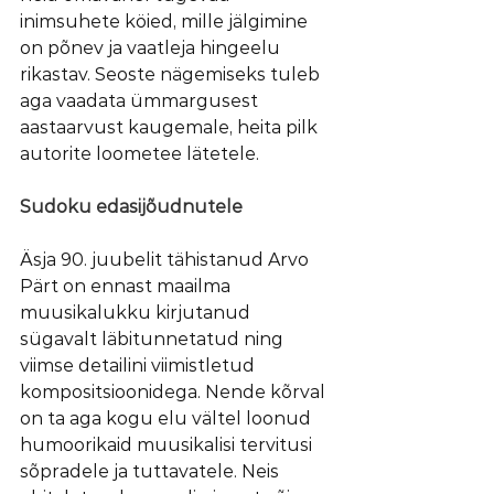
inimsuhete köied, mille jälgimine 
on põnev ja vaatleja hingeelu 
rikastav. Seoste nägemiseks tuleb 
aga vaadata ümmargusest 
aastaarvust kaugemale, heita pilk 
autorite loometee lätetele.
Sudoku edasijõudnutele
Äsja 90. juubelit tähistanud Arvo 
Pärt on ennast maailma 
muusikalukku kirjutanud 
sügavalt läbitunnetatud ning 
viimse detailini viimistletud 
kompositsioonidega. Nende kõrval 
on ta aga kogu elu vältel loonud 
humoorikaid muusikalisi tervitusi 
sõpradele ja tuttavatele. Neis 