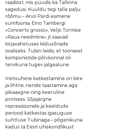
raadiost, mis püüdis ka Tallinna 
sagedusi. Kuuldu tegi talle palju 
rõõmu – Arvo Pärdi esimene 
sümfoonia, Eino Tambergi 
«Concerto grosso», Veljo Tormise 
«Raua needmine» jt saavad 
kirjavahetuses kiidusõnade 
osaliseks. Tubin leidis, et toonasel 
komponistide põlvkonnal oli 
tervikuna tugev jalgealune.
Inimsuhete katkestamine on kiire 
ja lihtne, nende taastamine aga 
pikaaegne ning keeruline 
protsess. Sõjajärgne 
repressioonide ja keeldude 
periood katkestas igasuguse 
suhtluse Tubinaga – põgenikuna 
kadus ta Eesti ühiskondlikust 