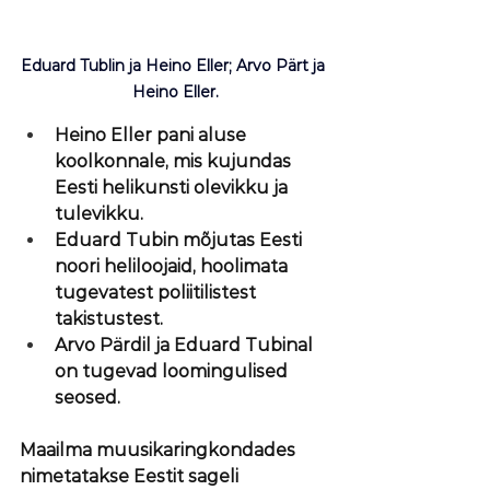
Eduard Tublin ja Heino Eller; Arvo Pärt ja 
Heino Eller.
Heino Eller pani aluse 
koolkonnale, mis kujundas 
Eesti helikunsti olevikku ja 
tulevikku.
Eduard Tubin mõjutas Eesti 
noori heliloojaid, hoolimata 
tugevatest poliitilistest 
takistustest.
Arvo Pärdil ja Eduard Tubinal 
on tugevad loomingulised 
seosed.
Maailma muusikaringkondades 
nimetatakse Eestit sageli 