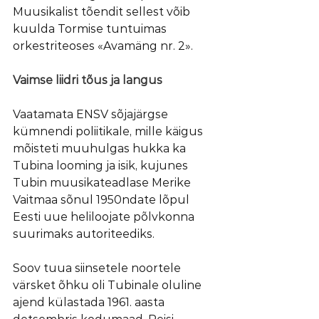
Muusikalist tõendit sellest võib 
kuulda Tormise tuntuimas 
orkestriteoses «Avamäng nr. 2».
Vaimse liidri tõus ja langus
Vaatamata ENSV sõjajärgse 
kümnendi poliitikale, mille käigus 
mõisteti muuhulgas hukka ka 
Tubina looming ja isik, kujunes 
Tubin muusikateadlase Merike 
Vaitmaa sõnul 1950ndate lõpul 
Eesti uue heliloojate põlvkonna 
suurimaks autoriteediks.
Soov tuua siinsetele noortele 
värsket õhku oli Tubinale oluline 
ajend külastada 1961. aasta 