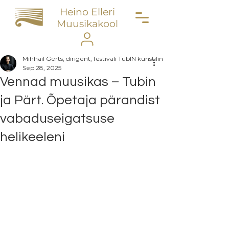
Heino Elleri
Muusikakool
Mihhail Gerts, dirigent, festivali TubIN kunstiline juht
Sep 28, 2025
Vennad muusikas – Tubin
ja Pärt. Õpetaja pärandist
vabaduseigatsuse
helikeeleni