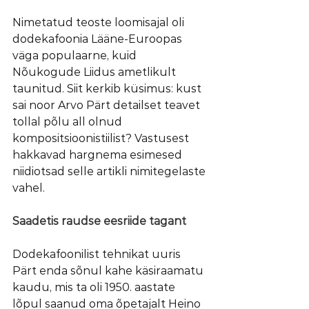
Nimetatud teoste loomisajal oli 
dodekafoonia Lääne-Euroopas 
väga populaarne, kuid 
Nõukogude Liidus ametlikult 
taunitud. Siit kerkib küsimus: kust 
sai noor Arvo Pärt detailset teavet 
tollal põlu all olnud 
kompositsioonistiilist? Vastusest 
hakkavad hargnema esimesed 
niidiotsad selle artikli nimitegelaste 
vahel.
Saadetis raudse eesriide tagant
Dodekafoonilist tehnikat uuris 
Pärt enda sõnul kahe käsiraamatu 
kaudu, mis ta oli 1950. aastate 
lõpul saanud oma õpetajalt Heino 