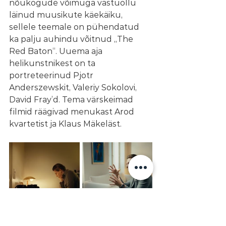
nõukogude võimuga vastuollu 
läinud muusikute käekäiku, 
sellele teemale on pühendatud 
ka palju auhindu võitnud „The 
Red Baton“. Uuema aja 
helikunstnikest on ta 
portreteerinud Pjotr 
Anderszewskit, Valeriy Sokolovi, 
David Fray’d. Tema värskeimad 
filmid räägivad menukast Arod 
kvartetist ja Klaus Mäkeläst.
Fotod: Ideale Audience Group