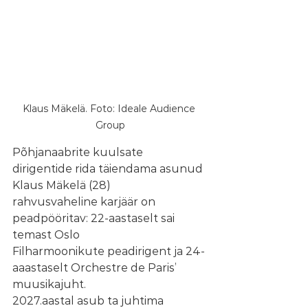
Klaus Mäkelä. Foto: Ideale Audience 
Group
Põhjanaabrite kuulsate 
dirigentide rida täiendama asunud 
Klaus Mäkelä (28)
rahvusvaheline karjäär on 
peadpööritav: 22-aastaselt sai 
temast Oslo
Filharmoonikute peadirigent ja 24-
aaastaselt Orchestre de Paris’ 
muusikajuht.
2027.aastal asub ta juhtima 