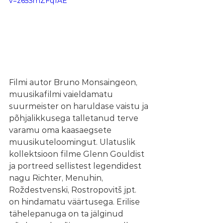
v=z65SmZFq1AE
Filmi autor Bruno Monsaingeon, 
muusikafilmi vaieldamatu 
suurmeister on haruldase vaistu ja 
põhjalikkusega talletanud terve 
varamu oma kaasaegsete 
muusikuteloomingut. Ulatuslik 
kollektsioon filme Glenn Gouldist 
ja portreed sellistest legendidest 
nagu Richter, Menuhin, 
Roždestvenski, Rostropovitš jpt. 
on hindamatu väärtusega. Erilise 
tähelepanuga on ta jälginud 