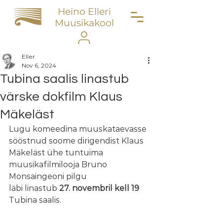
Heino Elleri
Muusikakool
Eller
Nov 6, 2024
Tubina saalis linastub
värske dokfilm Klaus
Mäkeläst
Lugu komeedina muuskataevasse 
sööstnud soome dirigendist Klaus 
Mäkeläst ühe tuntuima 
muusikafilmilooja Bruno 
Monsaingeoni pilgu
läbi linastub 
27. novembril kell 19
Tubina saalis.