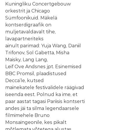
Kuningliku Concertgebouw 
orkestrit ja Chicago
Sümfoonikuid. Mäkelä 
kontserdigraafik on 
muljetavaldavalt tihe, 
lavapartneriteks
ainult parimad: Yuja Wang, Daniil 
Trifonov, Sol Gabetta, Misha 
Maisky, Lang Lang,
Leif Ove Andsnes jpt. Esinemised 
BBC Promsil, plaadistused 
Decca’le, kutsed
mainekatele festivalidele räägivad 
iseenda eest. Polnud ka ime, et 
paar aastat tagasi Pariisis kontserti 
andes jäi ta silma legendaarsele 
filmimehele Bruno 
Monsaingeonile, kes pikalt 
mõtlemata võtetega alustas.