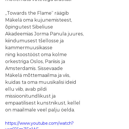
„Towards the Flame“ räägib 
Mäkelä oma kujunemisteest, 
õpingutest Sibeliuse
Akadeemias Jorma Panula juures, 
kiindumusest tšellosse ja 
kammermuusikasse
ning koostööst oma kolme 
orkestriga Oslos, Pariisis ja 
Amsterdamis. Sissevaade
Mäkelä mõttemaailma ja viis, 
kuidas ta oma muusikalisi ideid 
ellu viib, avab pildi
missioonitundlikust ja 
empaatilisest kunstnikust, kellel 
on maailmale veel palju öelda.
https://www.youtube.com/watch?