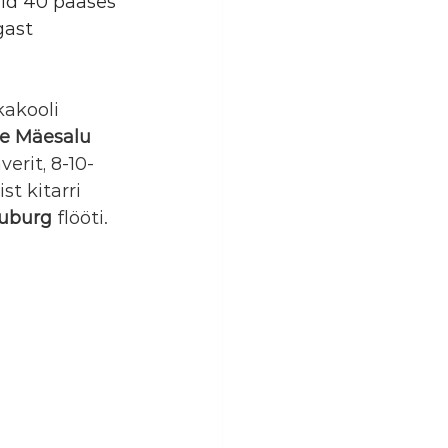
aid 40 pääses 
gast 
kakooli 
se Mäesalu 
averit, 8-10-
ist kitarri 
Suburg
 flööti.