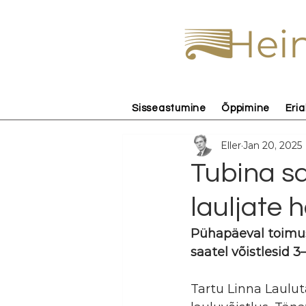
Hein
Sisseastumine
Õppimine
Eria
Eller
Jan 20, 2025
Tubina sa
lauljate 
Pühapäeval toimus 
saatel võistlesid 3
Tartu Linna Laulut