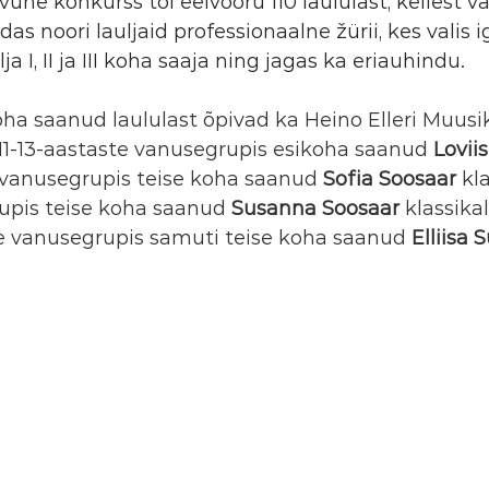
vune konkurss tõi eelvooru 110 laululast, kellest v
ndas noori lauljaid professionaalne žürii, kes valis i
 I, II ja III koha saaja ning jagas ka eriauhindu.
oha saanud laululast õpivad ka Heino Elleri Muusi
11-13-aastaste vanusegrupis esikoha saanud 
Lovii
s vanusegrupis teise koha saanud 
Sofia Soosaar
 kl
upis teise koha saanud 
Susanna Soosaar
 klassikal
te vanusegrupis samuti teise koha saanud 
Elliisa 