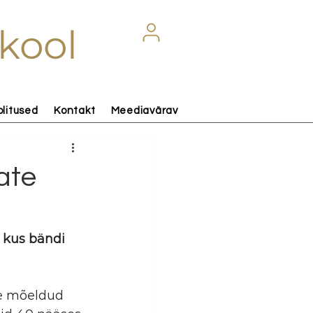
kool
olitused
Kontakt
Meediavärav
ate
 kus bändi 
le mõeldud 