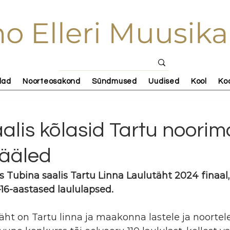
o Elleri Muusika
lad
Noorteosakond
Sündmused
Uudised
Kool
Ko
alis kõlasid Tartu noorim
hääled
Tubina saalis Tartu Linna Laulutäht 2024 finaal,
–16-aastased laululapsed.
äht on Tartu linna ja maakonna lastele ja noorte