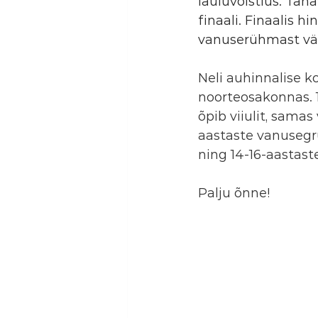
lauluvõistlus. Täna
finaali. Finaalis hi
vanuserühmast välja
Neli auhinnalise k
noorteosakonnas. 
õpib viiulit, sama
aastaste vanusegr
ning 14-16-aastas
Palju õnne!