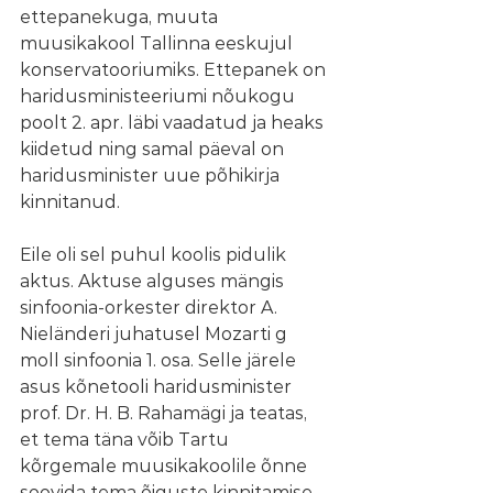
ettepanekuga, muuta 
muusikakool Tallinna eeskujul 
konservatooriumiks. Ettepanek on 
haridusministeeriumi nõukogu 
poolt 2. apr. läbi vaadatud ja heaks 
kiidetud ning samal päeval on 
haridusminister uue põhikirja 
kinnitanud. 
Eile oli sel puhul koolis pidulik 
aktus. Aktuse alguses mängis 
sinfoonia-orkester direktor A. 
Nieländeri juhatusel Mozarti g 
moll sinfoonia 1. osa. Selle järele 
asus kõnetooli haridusminister 
prof. Dr. H. B. Rahamägi ja teatas, 
et tema täna võib Tartu 
kõrgemale muusikakoolile õnne 
soovida tema õiguste kinnitamise 