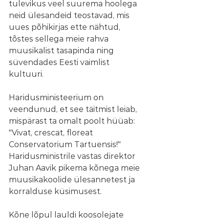
tulevikus veel suurema hoolega 
neid ülesandeid teostavad, mis 
uues põhikirjas ette nähtud, 
tõstes sellega meie rahva 
muusikalist tasapinda ning 
süvendades Eesti vaimlist 
kultuuri. 
Haridusministeerium on 
veendunud, et see täitmist leiab, 
mispärast ta omalt poolt hüüab: 
"Vivat, crescat, floreat 
Conservatorium Tartuensis!" 
Haridusministrile vastas direktor 
Juhan Aavik pikema kõnega meie 
muusikakoolide ülesannetest ja 
korralduse küsimusest. 
Kõne lõpul lauldi koosolejate 