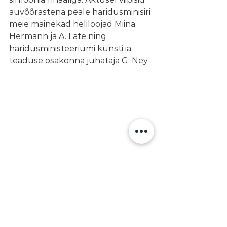
auvõõrastena peale haridusminisiri 
meie mainekad heliloojad Miina 
Hermann ja A. Läte ning 
haridusministeeriumi kunsti ia 
teaduse osakonna juhataja G. Ney.
Postimehe kuulutus 28. august 1925
#TartuKõrgemMuusikakool
#TartuKonservatoorium
#1925
ARTIKLID KUNI 1945