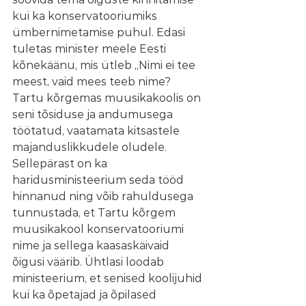
kui ka konservatooriumiks 
ümbernimetamise puhul. Edasi 
tuletas minister meele Eesti 
kõnekäänu, mis ütleb „Nimi ei tee 
meest, vaid mees teeb nime? 
Tartu kõrgemas muusikakoolis on 
seni tõsiduse ja andumusega 
töötatud, vaatamata kitsastele 
majanduslikkudele oludele. 
Sellepärast on ka 
haridusministeerium seda tööd 
hinnanud ning võib rahuldusega 
tunnustada, et Tartu kõrgem 
muusikakool konservatooriumi 
nime ja sellega kaasaskäivaid 
õigusi väärib. Ühtlasi loodab 
ministeerium, et senised koolijuhid 
kui ka õpetajad ja õpilased 