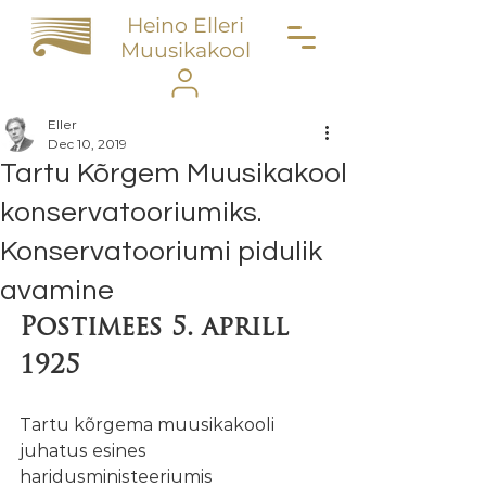
Heino Elleri
Muusikakool
Eller
Dec 10, 2019
Tartu Kõrgem Muusikakool
konservatooriumiks.
Konservatooriumi pidulik
avamine
Postimees 5. aprill 
1925
Tartu kõrgema muusikakooli 
juhatus esines 
haridusministeeriumis 