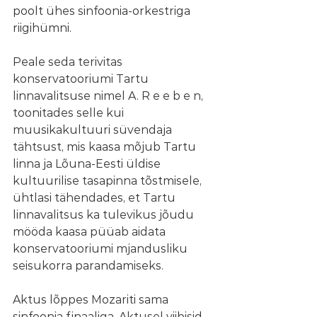
poolt ühes sinfoonia-orkestriga 
riigihümni. 
Peale seda terivitas 
konservatooriumi Tartu 
linnavalitsuse nimel A. R e e b e n, 
toonitades selle kui 
muusikakultuuri süvendaja 
tähtsust, mis kaasa mõjub Tartu 
linna ja Lõuna-Eesti üldise 
kultuurilise tasapinna tõstmisele, 
ühtlasi tähendades, et Tartu 
linnavalitsus ka tulevikus jõudu 
mööda kaasa püüab aidata 
konservatooriumi mjandusliku 
seisukorra parandamiseks. 
Aktus lõppes Mozariti sama 
sinfoonia finaaliga. Aktusel viibisid 