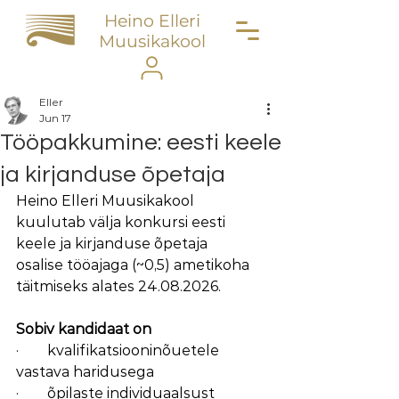
Heino Elleri
Muusikakool
Eller
Jun 17
Tööpakkumine: eesti keele
ja kirjanduse õpetaja
Heino Elleri Muusikakool 
kuulutab välja konkursi eesti 
keele ja kirjanduse õpetaja
osalise tööajaga (~0,5) ametikoha 
täitmiseks alates 24.08.2026.
Sobiv kandidaat on
·        kvalifikatsiooninõuetele 
vastava haridusega
·        õpilaste individuaalsust 