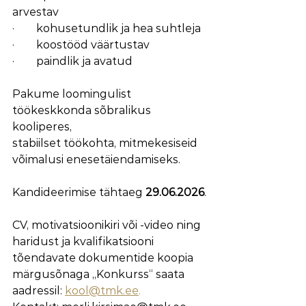
arvestav
·        kohusetundlik ja hea suhtleja
·        koostööd väärtustav
·        paindlik ja avatud
Pakume loomingulist 
töökeskkonda sõbralikus 
kooliperes,
stabiilset töökohta, mitmekesiseid 
võimalusi enesetäiendamiseks.
Kandideerimise tähtaeg 
29.06.2026
.
CV, motivatsioonikiri või -video ning 
haridust ja kvalifikatsiooni 
tõendavate dokumentide koopia
märgusõnaga „Konkurss“ saata 
aadressil: 
kool@tmk.ee
.