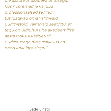
üle aasta korraldatava üritusega, 
kus nooremad ja ka juba 
professionaalsed tegijad 
tutvustavad oma valmivaid 
uurimistöid. Valmivaid seetõttu, et 
tegu on üldjuhul ühe akadeemilise 
aasta jooksul käsitletud 
uurimustega ning maikuus on 
need kõik lõpusirgel.“
Säde Einsto