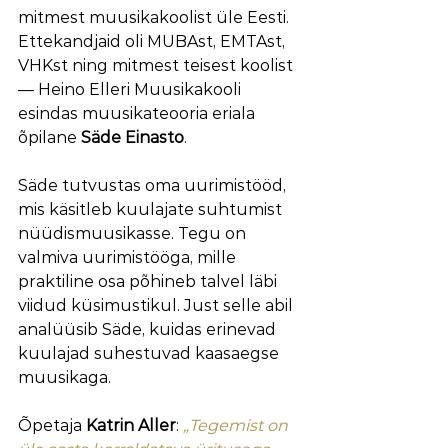
mitmest muusikakoolist üle Eesti. 
Ettekandjaid oli MUBAst, EMTAst, 
VHKst ning mitmest teisest koolist 
— Heino Elleri Muusikakooli 
esindas muusikateooria eriala 
õpilane 
Säde Einasto
.
Säde tutvustas oma uurimistööd, 
mis käsitleb kuulajate suhtumist 
nüüdismuusikasse. Tegu on 
valmiva uurimistööga, mille 
praktiline osa põhineb talvel läbi 
viidud küsimustikul. Just selle abil 
analüüsib Säde, kuidas erinevad 
kuulajad suhestuvad kaasaegse 
muusikaga.
Õpetaja 
Katrin Aller
: 
„Tegemist on 