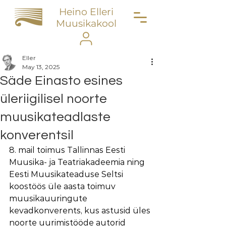
Heino Elleri
Muusikakool
Eller
May 13, 2025
Säde Einasto esines
üleriigilisel noorte
muusikateadlaste
konverentsil
8. mail toimus Tallinnas Eesti 
Muusika- ja Teatriakadeemia ning 
Eesti Muusikateaduse Seltsi 
koostöös üle aasta toimuv 
muusikauuringute 
kevadkonverents, kus astusid üles 
noorte uurimistööde autorid 