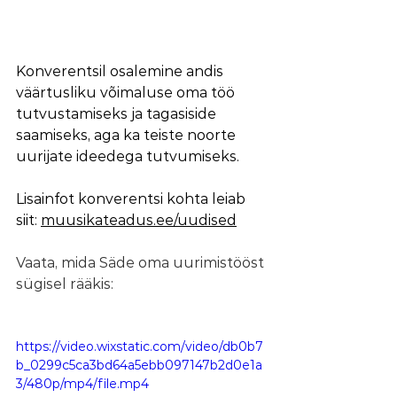
Konverentsil osalemine andis 
väärtusliku võimaluse oma töö 
tutvustamiseks ja tagasiside 
saamiseks, aga ka teiste noorte 
uurijate ideedega tutvumiseks.
Lisainfot konverentsi kohta leiab 
siit: 
muusikateadus.ee/uudised
Vaata, mida Säde oma uurimistööst 
sügisel rääkis:
https://video.wixstatic.com/video/db0b7
b_0299c5ca3bd64a5ebb097147b2d0e1a
3/480p/mp4/file.mp4