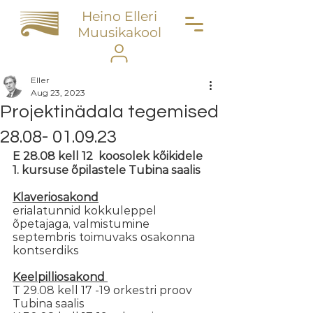
Heino Elleri
Muusikakool
Eller
Aug 23, 2023
Projektinädala tegemised
28.08- 01.09.23
E 28.08 kell 12  koosolek kõikidele 
1. kursuse õpilastele Tubina saalis
Klaveriosakond
erialatunnid kokkuleppel 
õpetajaga,
valmistumine 
septembris toimuvaks osakonna 
kontserdiks
Keelpilliosakond 
T 29.08 kell 17 -19 orkestri proov 
Tubina saalis