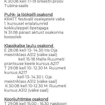
K 30.08 kell 17-19 orkestri proov 
Tubina saalis
Puhk- ja löökpilli osakond
KRATT festivalil osalejatele vaba
1. kursusel erialatunnid 
kokkuleppel õpetajaga
N 31.08 pärast aktust osakonna 
koosolek
Klassikalise laulu osakond 
E 28.08 kell 13- 14.30 Iris Oja 
meistriklass A312 (väike saal)
               kell 15-18 Malle Ruumeti 
prantsuse keele kursus A217
T 29.08 kell 10- 12.30 M. Ruumeti 
kursus A217
              kell 13- 14.30 I. Oja 
meistriklass A312 (väike saal)
 K 30.08 kell 10-12.30 M. Ruumeti 
kursus A312 (väike saal)
Koorijuhtimise osakond
T 29.08 kell 15.00 - 16.30 naiskoori 