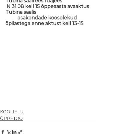
Tubina saali ees fuajees 
 N 31.08 kell 15 õppeaasta avaaktus 
Tubina saalis
	osakondade koosolekud 
õpilastega enne aktust kell 13-15
KOOLIELU
ÕPPETÖÖ