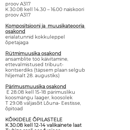
proov A317
K 30.08 kell 14.30 – 16.00 naiskoori 
proov A317
Kompositsiooni ja  muusikateooria 
osakond
erialatunnid kokkuleppel 
õpetajaga
Rütmimuusika osakond
ansamblite töö käivitamine, 
ettevalmistused tribuut-
kontserdiks (täpsem plaan selgub 
hiljemalt 28. augustiks)
Pärimusmuusika osakond
E 28.08 kell 15-18 pärimusliku 
koosmängu laager, koosolek
T 29.08 väljasõit Lõuna- Eestisse, 
õpitoad
KÕIKIDELE ÕPILASTELE
K 30.08 kell 12-14 valikainete laat 