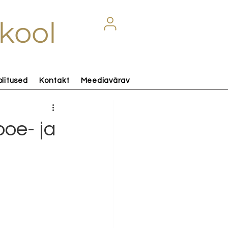
kool
olitused
Kontakt
Meediavärav
boe- ja