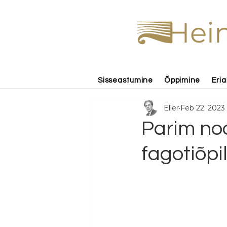
Hein
Sisseastumine
Õppimine
Eria
Eller
Feb 22, 2023
Parim noo
fagotiõpi