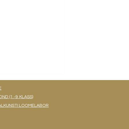
E
 (1.-9. KLASS)
UAALKUNSTI LOOMELABOR