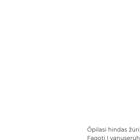
Õpilasi hindas žür
Fagoti I vanuserüh