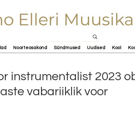
o Elleri Muusika
lad
Noorteosakond
Sündmused
Uudised
Kool
Ko
r instrumentalist 2023 o
laste vabariiklik voor