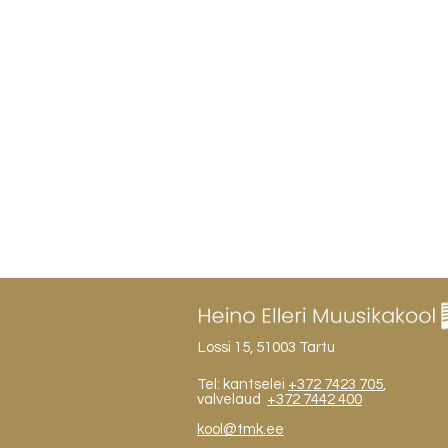
Lossi 15, 51003 Tartu
Tel: kantselei
+372 7423 705
,
valvelaud
+372 7442 400
kool@tmk.ee