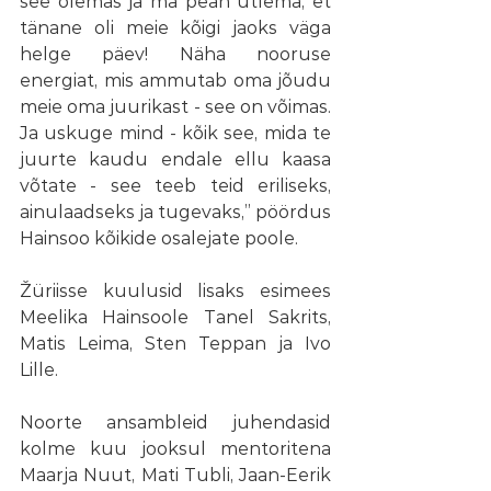
see olemas ja ma pean ütlema, et 
tänane oli meie kõigi jaoks väga 
helge päev! Näha nooruse 
energiat, mis ammutab oma jõudu 
meie oma juurikast - see on võimas. 
Ja uskuge mind - kõik see, mida te 
juurte kaudu endale ellu kaasa 
võtate - see teeb teid eriliseks, 
ainulaadseks ja tugevaks,” pöördus 
Hainsoo kõikide osalejate poole.
Žüriisse kuulusid lisaks esimees 
Meelika Hainsoole Tanel Sakrits, 
Matis Leima, Sten Teppan ja Ivo 
Lille.
Noorte ansambleid juhendasid 
kolme kuu jooksul mentoritena 
Maarja Nuut, Mati Tubli, Jaan-Eerik 