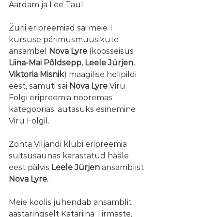
Aardam ja Lee Taul. 
Žürii eripreemiad sai meie 1. 
kursuse pärimusmuusikute 
ansambel 
Nova Lyre 
(koosseisus 
Liina-Mai Põldsepp, Leele Jürjen, 
Viktoria Misnik
) maagilise helipildi 
eest, samuti sai 
Nova Lyre
 Viru 
Folgi eripreemia nooremas 
kategoorias, autasuks esinemine 
Viru Folgil.
Zonta Viljandi klubi eripreemia 
suitsusaunas karastatud hääle 
eest pälvis 
Leele Jürjen 
ansamblist 
Nova Lyre.
Meie koolis juhendab ansamblit 
aastaringselt Katariina Tirmaste, 