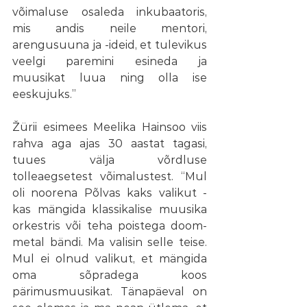
võimaluse osaleda inkubaatoris, 
mis andis neile mentori, 
arengusuuna ja -ideid, et tulevikus 
veelgi paremini esineda ja 
muusikat luua ning olla ise 
eeskujuks.”
Žürii esimees Meelika Hainsoo viis 
rahva aga ajas 30 aastat tagasi, 
tuues välja võrdluse 
tolleaegsetest võimalustest. “Mul 
oli noorena Põlvas kaks valikut - 
kas mängida klassikalise muusika 
orkestris või teha poistega doom-
metal bändi. Ma valisin selle teise. 
Mul ei olnud valikut, et mängida 
oma sõpradega koos 
pärimusmuusikat. Tänapäeval on 