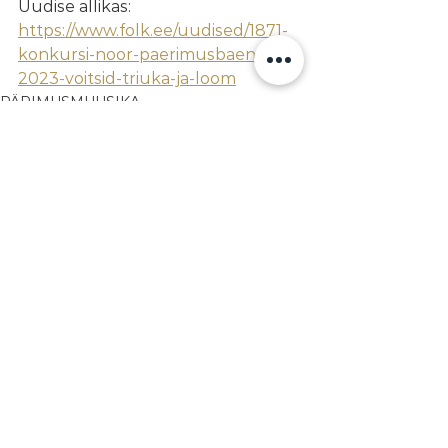
Uudise allikas: 
https://www.folk.ee/uudised/1871-
konkursi-noor-paerimusbaend-
2023-voitsid-triuka-ja-loom
PÄRIMUSMUUSIKA
KONKURSID