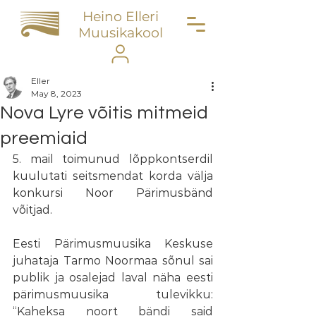
Heino Elleri
Muusikakool
Eller
May 8, 2023
Nova Lyre võitis mitmeid
preemiaid
5. mail toimunud lõppkontserdil 
kuulutati seitsmendat korda välja 
konkursi Noor Pärimusbänd 
võitjad. 
Eesti Pärimusmuusika Keskuse 
juhataja Tarmo Noormaa sõnul sai 
publik ja osalejad laval näha eesti 
pärimusmuusika tulevikku: 
“Kaheksa noort bändi said 