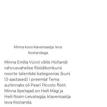
Minna koos klaverisaatja Ieva 
Kostandaga.
Minna Emilia Vürst võitis Hollandi 
rahvusvahelise flöödikonkursi 
noorte talentide kategoorias (kuni 
13-aastased) I preemia! Tema 
auhinnaks oli Pearl Piccolo flööt.
Minna õpetajad on Heili Mägi ja 
Heili Rosin-Leivategija, klaverisaatja 
Ieva Kostanda. 