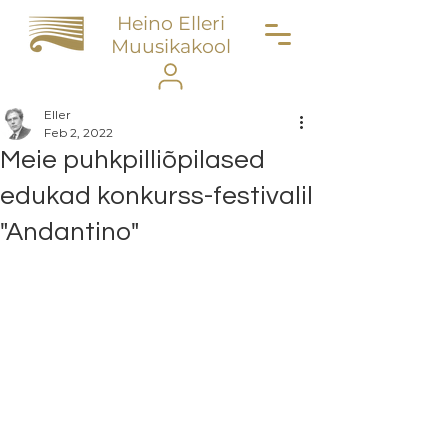
Heino Elleri
Muusikakool
Eller
Feb 2, 2022
Meie puhkpilliõpilased
edukad konkurss-festivalil
"Andantino"