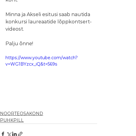
Minna ja Akseli esitusi saab nautida 
konkursi laureaatide lõppkontsert-
videost.
Palju õnne!
https://www.youtube.com/watch?
v=WG1BYzcx_iQ&t=569s
NOORTEOSAKOND
PUHKPILL