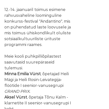
12.-14. jaanuaril toimus esimene 
rahvusvaheline loominguline 
konkurss-festival "Andantino", mis 
on pühendatud laste loovusele ja 
mis toimus ühiskondlikult oluliste 
sotsiaalkultuuriliste ürituste 
programmi raames.
Meie kooli puhkpilliõpilastest 
saavutasid suurepäraseid 
tulemusi.
Minna Emilia Vürst
, õpetajad Heili 
Mägi ja Heili Rosin-Leivategija-  
flöötide I seenior-vanusegrupi 
GRAND PRIX.
Aksel Vürst
,
õpetaja Tõnu Kalm - 
klarnetite II seenior-vanusegrupi I 
koht.