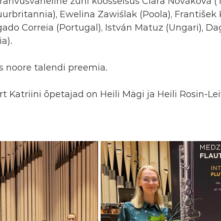
rahvusvaheline žürii koosseisus Clara Nováková (T
urbritannia), Ewelina Zawiślak (Poola), František 
lgado Correia (Portugal), István Matuz (Ungari), D
a). 
s noore talendi preemia.
t Katriini õpetajad on Heili Mägi ja Heili Rosin-Lei