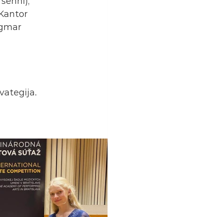
šehhi), 
Kantor 
agmar 
vategija.