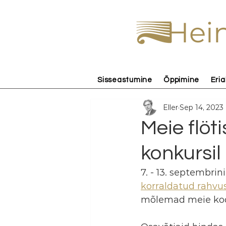
Hein
Sisseastumine
Õppimine
Eria
Eller
Sep 14, 2023
Meie flöt
konkursil
7. - 13. septembrin
korraldatud rahvus
mõlemad meie kooli