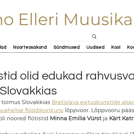
o Elleri Muusika
lad
Noorteosakond
Sündmused
Uudised
Kool
Ko
istid olid edukad rahvusva
 Slovakkias
i toimus Slovakkias 
Bratislava esituskunstide aka
vahelise flöödikonkursi
 lõppvoor. Lõppvooru pääs
 noored flötistid 
Minna Emilia Vürst
 ja 
Kärt Katr