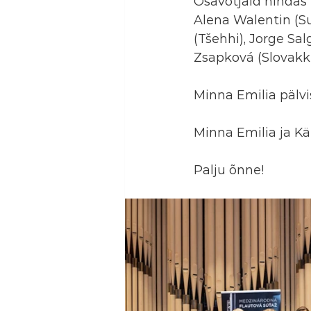
Osavõtjaid hindas 
Alena Walentin (Su
(Tšehhi), Jorge Sa
Zsapková (Slovakki
Minna Emilia pälvi
Minna Emilia ja Kär
Palju õnne!