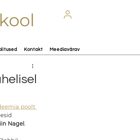
kool
olitused
Kontakt
Meediavärav
helisel
deemia poolt 
esid 
iin Nagel
. 