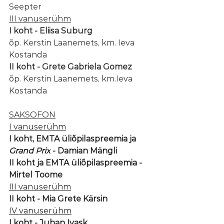
Seepter
III vanuserühm
I koht - Eliisa Suburg
õp. Kerstin Laanemets, km. Ieva 
Kostanda
II koht - Grete Gabriela Gomez
õp. Kerstin Laanemets, km.Ieva 
Kostanda
SAKSOFON
I vanuserühm
I koht, EMTA üliõpilaspreemia ja
Grand Prix
 - Damian Mängli 
II koht ja EMTA üliõpilaspreemia - 
Mirtel Toome
III vanuserühm
II koht - Mia Grete Kärsin
IV vanuserühm
I koht - Juhan Ivask