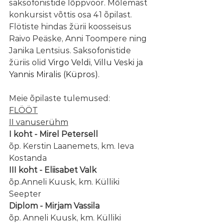
saksofonistide lõppvoor. Mõlemast 
konkursist võttis osa 41 õpilast. 
Flötiste hindas žürii koosseisus 
Raivo Peäske, Anni Toompere ning 
Janika Lentsius. Saksofonistide 
žüriis olid 
Virgo Veldi, Villu Veski ja 
Yannis Miralis (Küpros).
Meie õpilaste tulemused:
FLÖÖT
II vanuserühm
I koht - Mirel Petersell
õp. Kerstin Laanemets, km. Ieva 
Kostanda
III koht - Eliisabet Valk
õp.Anneli Kuusk, km. Külliki 
Seepter
Diplom - Mirjam Vassila
õp. Anneli Kuusk, km. Külliki 