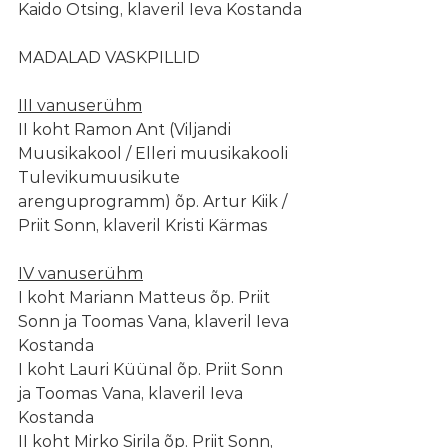
Kaido Otsing, klaveril Ieva Kostanda
MADALAD VASKPILLID
III vanuserühm
II koht Ramon Ant (Viljandi 
Muusikakool / Elleri muusikakooli 
Tulevikumuusikute 
arenguprogramm) õp. Artur Kiik / 
Priit Sonn, klaveril Kristi Kärmas
IV vanuserühm
I koht Mariann Matteus õp. Priit 
Sonn ja Toomas Vana, klaveril Ieva 
Kostanda
I koht Lauri Küünal õp. Priit Sonn 
ja Toomas Vana, klaveril Ieva 
Kostanda
II koht Mirko Sirila õp. Priit Sonn, 