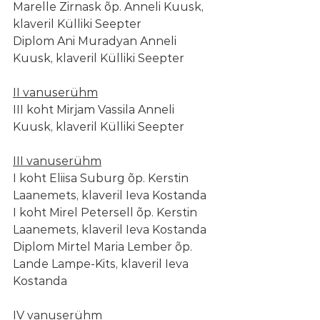
Marelle Zirnask õp. Anneli Kuusk, 
klaveril Külliki Seepter
Diplom Ani Muradyan Anneli 
Kuusk, klaveril Külliki Seepter
II vanuserühm
III koht Mirjam Vassila Anneli 
Kuusk, klaveril Külliki Seepter
III vanuserühm
I koht Eliisa Suburg õp. Kerstin 
Laanemets, klaveril Ieva Kostanda
I koht Mirel Petersell õp. Kerstin 
Laanemets, klaveril Ieva Kostanda
Diplom Mirtel Maria Lember õp. 
Lande Lampe-Kits, klaveril Ieva 
Kostanda
IV vanuserühm