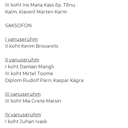
III koht Iris Maria Kass õp. Tõnu 
Kalm, klaveril Märten Karm
SAKSOFON
I vanuserühm
II koht Kerim Brovarets
II vanuserühm
I koht Damian Mängli
III koht Mirtel Toome
Diplom Rudolf Pärn, Kaspar Kägra
III vanuserühm
III koht Mia Grete Märsin
IV vanuserühm
I koht Juhan Ivask