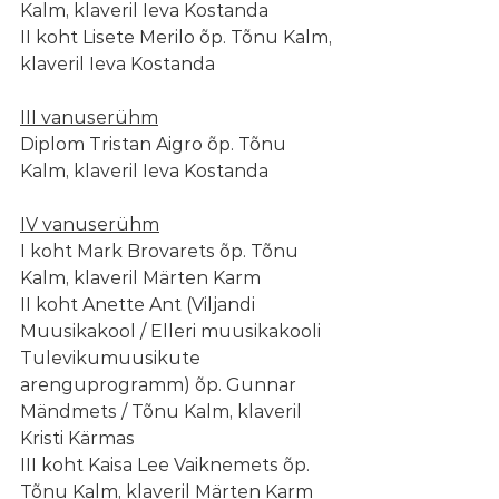
Kalm, klaveril Ieva Kostanda
II koht Lisete Merilo õp. Tõnu Kalm, 
klaveril Ieva Kostanda
III vanuserühm
Diplom Tristan Aigro õp. Tõnu 
Kalm, klaveril Ieva Kostanda
IV vanuserühm
I koht Mark Brovarets õp. Tõnu 
Kalm, klaveril Märten Karm
II koht Anette Ant (Viljandi 
Muusikakool / Elleri muusikakooli 
Tulevikumuusikute 
arenguprogramm) õp. Gunnar 
Mändmets / Tõnu Kalm, klaveril 
Kristi Kärmas
III koht Kaisa Lee Vaiknemets õp. 
Tõnu Kalm, klaveril Märten Karm