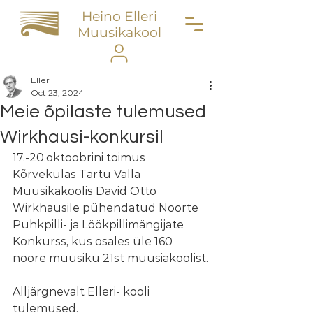
Heino Elleri
Muusikakool
Eller
Oct 23, 2024
Meie õpilaste tulemused
Wirkhausi-konkursil
17.-20.oktoobrini toimus 
Kõrvekülas Tartu Valla 
Muusikakoolis David Otto 
Wirkhausile pühendatud Noorte 
Puhkpilli- ja Löökpillimängijate 
Konkurss, kus osales üle 160 
noore muusiku 21st muusiakoolist. 
Alljärgnevalt Elleri- kooli 
tulemused.