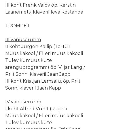
III koht Frenk Valov õp. Kerstin 
Laanemets, klaveril Ieva Kostanda
TROMPET
III vanuserühm
II koht Jürgen Kallip (Tartu I 
Muusikakool / Elleri muusikakooli 
Tulevikumuusikute 
arenguprogramm) õp. Viljar Lang / 
Priit Sonn, klaveril Jaan Japp
III koht Kristjan Lemsalu, õp. Priit 
Sonn, klaveril Jaan Kapp
IV vanuserühm
I koht Alfred Vürst (Räpina 
Muusikakool / Elleri muusikakooli 
Tulevikumuusikute 