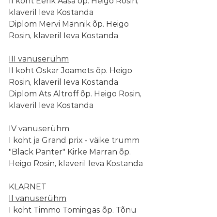
II koht Eerik Aasa õp. Heigo Rosin, 
klaveril Ieva Kostanda
Diplom Mervi Männik õp. Heigo 
Rosin, klaveril Ieva Kostanda
III vanuserühm
II koht Oskar Joamets õp. Heigo 
Rosin, klaveril Ieva Kostanda
Diplom Ats Altroff õp. Heigo Rosin, 
klaveril Ieva Kostanda
IV vanuserühm
I koht ja Grand prix - väike trumm 
"Black Panter" Kirke Marran õp. 
Heigo Rosin, klaveril Ieva Kostanda
KLARNET
II vanuserühm
I koht Timmo Tomingas õp. Tõnu 