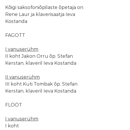
Kõigi saksofoniõpilaste õpetaja on 
Rene Laur ja klaverisaatja Ieva 
Kostanda
FAGOTT
I vanuserühm
II koht Jakon Orru õp. Stefan 
Kerstan, klaveril Ieva Kostanda
II vanuserühm
III koht Kuti Tombak õp. Stefan 
Kerstan, klaveril Ieva Kostanda
FLÖÖT
I vanuserühm
I koht