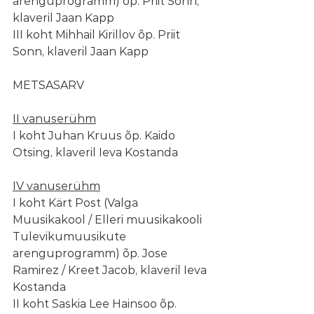
arenguprogramm) õp. Priit Sonn, 
klaveril Jaan Kapp
III koht Mihhail Kirillov õp. Priit 
Sonn, klaveril Jaan Kapp
METSASARV
II vanuserühm
I koht Juhan Kruus õp. Kaido 
Otsing, klaveril Ieva Kostanda
IV vanuserühm
I koht Kärt Post (Valga 
Muusikakool / Elleri muusikakooli 
Tulevikumuusikute 
arenguprogramm) õp. Jose 
Ramirez / Kreet Jacob, klaveril Ieva 
Kostanda
II koht Saskia Lee Hainsoo õp. 