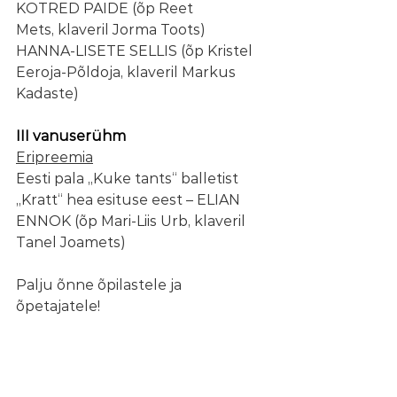
KOTRED PAIDE (õp Reet 
Mets, klaveril Jorma Toots)​
HANNA-LISETE SELLIS (õp Kristel 
Eeroja-Põldoja, klaveril Markus 
Kadaste)​
III vanuserühm​​
Eripreemia
​Eesti pala „Kuke tants“ balletist 
„Kratt“ hea esituse eest – ELIAN 
ENNOK (õp Mari-Liis Urb, klaveril 
Tanel Joamets)
Palju õnne õpilastele ja 
õpetajatele!