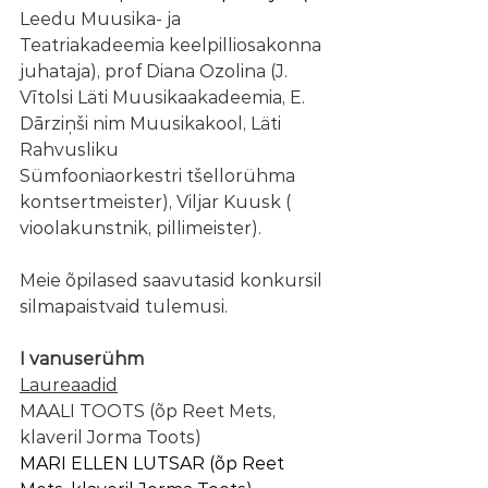
Leedu Muusika- ja 
Teatriakadeemia keelpilliosakonna 
juhataja), prof Diana Ozolina (J. 
Vītolsi Läti Muusikaakadeemia, E. 
Dārziņši nim Muusikakool, Läti 
Rahvusliku 
Sümfooniaorkestri tšellorühma 
kontsertmeister), ​Viljar Kuusk (​
vioolakunstnik, pillimeister).
Meie õpilased saavutasid konkursil 
silmapaistvaid tulemusi.​​​
I vanuserühm
Laureaadid
MAALI TOOTS (õp Reet Mets, 
klaveril Jorma Toots​)
MARI ELLEN LUTSAR (õp Reet 