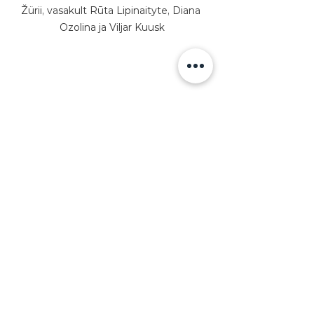
Žürii, vasakult Rūta Lipinaityte, Diana 
Ozolina ja Viljar Kuusk
KEELPILLID
KONKURSID