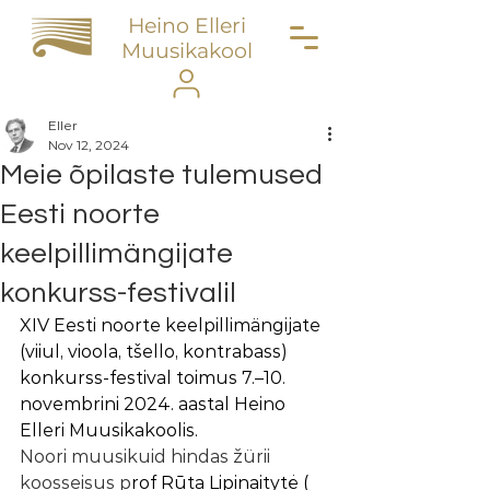
Heino Elleri
Muusikakool
Eller
Nov 12, 2024
Meie õpilaste tulemused
Eesti noorte
keelpillimängijate
konkurss-festivalil
​​XIV Eesti noorte keelpillimängijate 
(viiul, vioola, tšello, kontrabass) 
konkurss-festival toimus 
7.–10. 
novembrini 2024. aastal Heino 
Elleri Muusikakoolis
.
Noori muusikuid hindas žürii 
koosseisus p
rof Rūta Lipinaitytė (