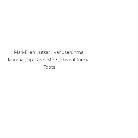
Mari-Ellen Lutsar I vanuserühma 
laureaat, õp. Reet Mets, klaveril Jorma 
Toots