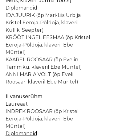
Mets, klaveril Jorma Toots)
Diplomandid
IDA JUURIK (õp Mari-Liis Urb ja 
Kristel Eeroja-Põldoja, klaveril 
Külliki Seepter)
KRÕÕT INGEL EESMAA (õp Kristel 
Eeroja-Põldoja, klaveril Ebe 
Müntel)​
​KAAREL ROOSAAR (õp Evelin 
Tammiku, klaveril Ebe Müntel)
​ANNI MARIA VOLT (õp Eveli 
Roosaar, klaveril Ebe Müntel)
II vanuserühm
Laureaat
INDREK ROOSAAR (õp Kristel 
Eeroja-Põldoja, klaveril Ebe 
Müntel)​
Diplomandid