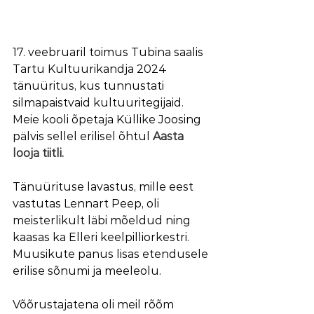
17. veebruaril toimus Tubina saalis 
Tartu Kultuurikandja 2024 
tänuüritus, kus tunnustati 
silmapaistvaid kultuuritegijaid. 
Meie kooli õpetaja Küllike Joosing 
pälvis sellel erilisel õhtul 
Aasta 
looja tiitli.
Tänuürituse lavastus, mille eest 
vastutas Lennart Peep, oli 
meisterlikult läbi mõeldud ning 
kaasas ka Elleri keelpilliorkestri. 
Muusikute panus lisas etendusele 
erilise sõnumi ja meeleolu.
Võõrustajatena oli meil rõõm 