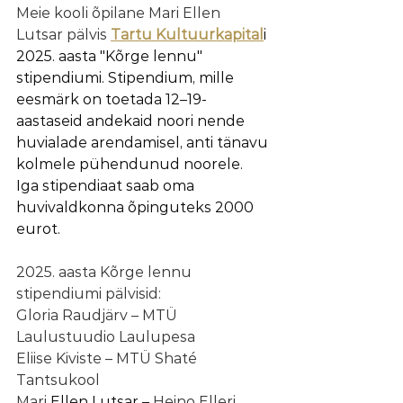
Meie kooli õpilane Mari Ellen 
Lutsar pälvis 
Tartu Kultuurkapital
i 
2025. aasta "Kõrge lennu" 
stipendiumi. Stipendium, mille 
eesmärk on toetada 12–19-
aastaseid andekaid noori nende 
huvialade arendamisel, anti tänavu 
kolmele pühendunud noorele. 
Iga stipendiaat saab oma 
huvivaldkonna õpinguteks 2000 
eurot.
2025. aasta Kõrge lennu 
stipendiumi pälvisid:
Gloria Raudjärv – MTÜ 
Laulustuudio Laulupesa
Eliise Kiviste – MTÜ Shaté 
Tantsukool
Mari 
Ellen Lutsar – 
Heino Elleri 