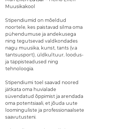
Muusikakool
Stipendiumid on mõeldud 
noortele, kes paistavad silma oma 
pühendumuse ja andekusega 
ning tegutsevad valdkondades 
nagu muusika, kunst, tants (v.a 
tantsusport), üldkultuur, loodus- 
ja täppisteadused ning 
tehnoloogia.
Stipendiumi toel saavad noored 
jätkata oma huvialade 
süvendatud õppimist ja arendada 
oma potentsiaali, et jõuda uute 
loominguliste ja professionaalsete 
saavutusteni.