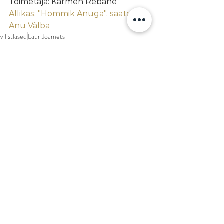
Toimetaja: Karmen Rebane
Allikas: "Hommik Anuga", saatejuht 
Anu Välba
vilistlased
Laur Joamets
RÜTMIMUUSIKA