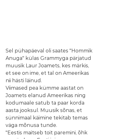
Sel pühapäeval oli saates "Hommik 
Anuga" külas Grammyga pärjatud 
muusik Laur Joamets, kes märkis, 
et see on ime, et tal on Ameerikas 
nii hästi läinud.
Viimased pea kümme aastat on 
Joamets elanud Ameerikas ning 
kodumaale satub ta paar korda 
aasta jooksul. Muusik sõnas, et 
sünnimaal käimine tekitab temas 
väga mõnusa tunde.
"Eestis maitseb toit paremini, õhk 