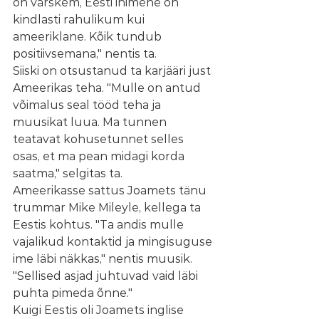
on värskem, Eesti inimene on 
kindlasti rahulikum kui 
ameeriklane. Kõik tundub 
positiivsemana," nentis ta.
Siiski on otsustanud ta karjääri just 
Ameerikas teha. "Mulle on antud 
võimalus seal tööd teha ja 
muusikat luua. Ma tunnen 
teatavat kohusetunnet selles 
osas, et ma pean midagi korda 
saatma," selgitas ta.
Ameerikasse sattus Joamets tänu 
trummar Mike Mileyle, kellega ta 
Eestis kohtus. "Ta andis mulle 
vajalikud kontaktid ja mingisuguse 
ime läbi näkkas," nentis muusik. 
"Sellised asjad juhtuvad vaid läbi 
puhta pimeda õnne."
Kuigi Eestis oli Joamets inglise 