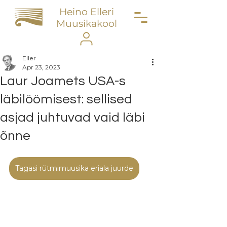
Heino Elleri
Muusikakool
Eller
Apr 23, 2023
Laur Joamets USA-s
läbilöömisest: sellised
asjad juhtuvad vaid läbi
õnne
Tagasi rütmimuusika eriala juurde