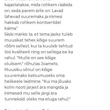
kajastatakse, mida rohkem rääkida 
on, seda parem ärile on. Lavad 
lähevad suuremaks ja inimesi 
hakkab rohkem kontsertidel 
käima."
Siiski märkis ta, et tema jaoks tuleb 
muusikat tehes kõige suurem 
rõõm sellest, kui ta kuuleb tehtud 
töö kvaliteeti ning on sellega ise ka 
rahul. "Mulle on see kõige 
olulisem," rõhutas Joamets.
Muusiku sõnul on kõige 
suuremaks katsumuseks oma 
helikeele leidmine. "Kui ma jõuaks 
kolm nooti järjest ära mängida ja 
inimesed mu selle järgi ära 
tunneksid, oleks ma eluga rahul."