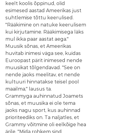
keelt koolis õppinud, olid 
esimesed aastad Ameerikas just 
suhtlemise tõttu keerulised. 
"Rääkimine on natuke keerulisem 
kui kirjutamine. Rääkimisega läks 
mul ikka paar aastat aega."
Muusik sõnas, et Ameerikas 
huvitab inimesi väga see, kuidas 
Euroopast pärit inimesed nende 
muusikat tõlgendavad. "See on 
nende jaoks meelitav, et nende 
kultuuri hinnatakse teisel pool 
maailma," lausus ta.
Grammyga auhinnatud Joamets 
sõnas, et muusika ei ole tema 
jaoks nagu sport, kus auhinnad 
prioriteediks on. Ta naljatles, et 
Grammy võitmine oli eelkõige hea 
ärile. "Mida rohkem sind 