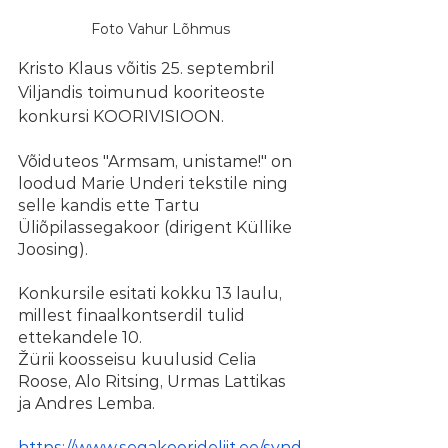
Foto Vahur Lõhmus
Kristo Klaus võitis 25. septembril 
Viljandis toimunud kooriteoste 
konkursi KOORIVISIOON.
Võiduteos "Armsam, unistame!" on 
loodud Marie Underi tekstile ning 
selle kandis ette Tartu 
Üliõpilassegakoor (dirigent Küllike 
Joosing).
Konkursile esitati kokku 13 laulu, 
millest finaalkontserdil tulid 
ettekandele 10.
Žürii koosseisu kuulusid Celia 
Roose, Alo Ritsing, Urmas Lattikas 
ja Andres Lemba.
https://www.segakoorideliit.ee/synd