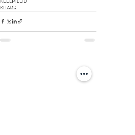
KEELPILLID
KITARR