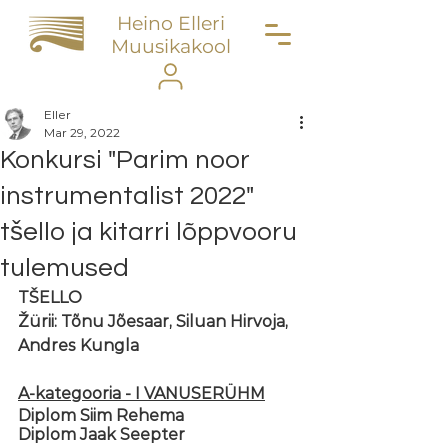
Heino Elleri
Muusikakool
Eller
Mar 29, 2022
Konkursi "Parim noor
instrumentalist 2022"
tšello ja kitarri lõppvooru
tulemused
TŠELLO
Žürii: Tõnu Jõesaar, Siluan Hirvoja, 
Andres Kungla 
A-kategooria - I VANUSERÜHM
Diplom Siim Rehema 
Diplom Jaak Seepter 