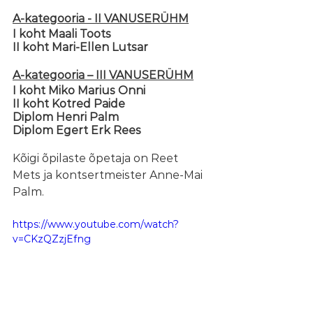
A-kategooria - II VANUSERÜHM
I koht Maali Toots 
II koht Mari-Ellen Lutsar  
A-kategooria – III VANUSERÜHM
I koht Miko Marius Onni 
II koht Kotred Paide 
Diplom Henri Palm 
Diplom Egert Erk Rees 
Kõigi õpilaste õpetaja on Reet 
Mets ja kontsertmeister Anne-Mai 
Palm.
https://www.youtube.com/watch?
v=CKzQZzjEfng