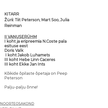
KITARR
Žürii: Tiit Peterson, Mart Soo, Julia 
Reinman 
II VANUSERÜHM
I koht ja eripreemia N.Coste pala 
esituse eest 
Doris Valk 
I koht Jakob Luhamets 
III koht Hebe Linn Caceres 
III koht Ekke Jan Ints 
Kõikide õpilaste õpetaja on Peep 
Peterson
Palju-palju õnne!
NOORTEOSAKOND