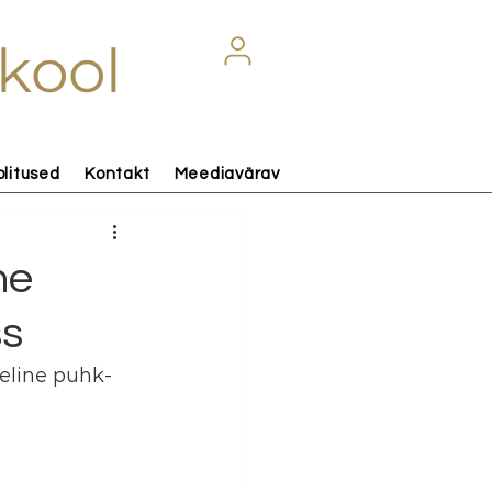
kool
olitused
Kontakt
Meediavärav
ne
ss
eline puhk- 