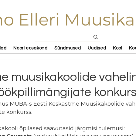
o Elleri Muusika
lad
Noorteosakond
Sündmused
Uudised
Kool
Ko
e muusikakoolide vaheli
löökpillimängijate konkur
toimus MUBA-s Eesti Keskastme Muusikakoolide vah
te konkurss. 
kakooli õpilased saavutasid järgmisi tulemusi: