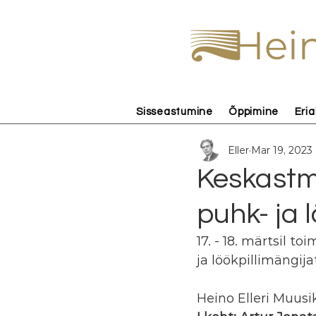
Hein
Sisseastumine
Õppimine
Eria
Eller
Mar 19, 2023
Keskastm
puhk- ja 
17. - 18. märtsil 
ja löökpillimängija
Heino Elleri Muusi