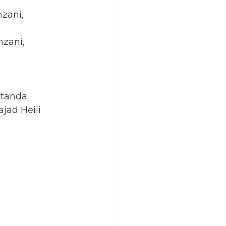
zani,
zani,
standa,
jad Heili 