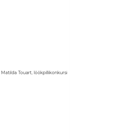
tilda Touart, löökpillikonkursi 