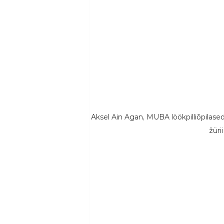
Aksel Ain Agan, MUBA löökpilliõpilased
žüri