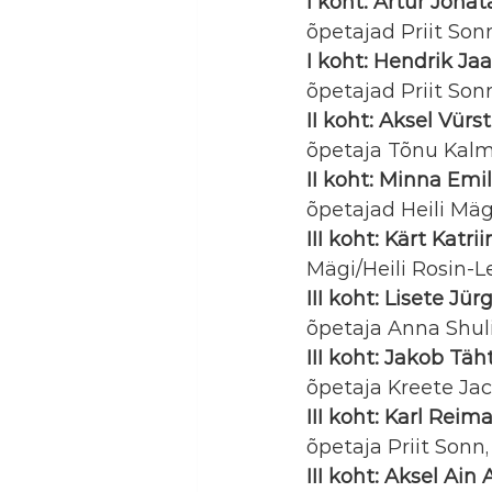
I koht: Artur Jona
õpetajad Priit So
I koht: Hendrik Ja
õpetajad Priit So
II koht: Aksel Vürst
õpetaja Tõnu Kalm
II koht: Minna Emil
õpetajad Heili Mäg
III koht: Kärt Katri
Mägi/Heili Rosin-L
III koht: Lisete Jü
õpetaja Anna Shul
III koht: Jakob Täh
õpetaja Kreete Jac
III koht: Karl Reim
õpetaja Priit Son
III koht: Aksel Ain