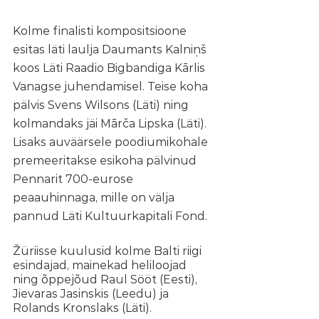
Kolme finalisti kompositsioone 
esitas läti laulja Daumants Kalniņš 
koos Läti Raadio Bigbandiga Kārlis 
Vanagse juhendamisel. Teise koha 
pälvis Svens Wilsons (Läti) ning 
kolmandaks jäi Mārča Lipska (Läti). 
Lisaks auväärsele poodiumikohale 
premeeritakse esikoha pälvinud 
Pennarit 700-eurose 
peaauhinnaga, mille on välja 
pannud Läti Kultuurkapitali Fond. 
Žüriisse kuulusid kolme Balti riigi 
esindajad, mainekad heliloojad 
ning õppejõud Raul Sööt (Eesti), 
Jievaras Jasinskis (Leedu) ja 
Rolands Kronslaks (Läti). 