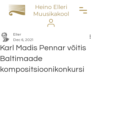
Heino Elleri
Muusikakool
Eller
Dec 6, 2021
Karl Madis Pennar võitis
Baltimaade
kompositsioonikonkursi