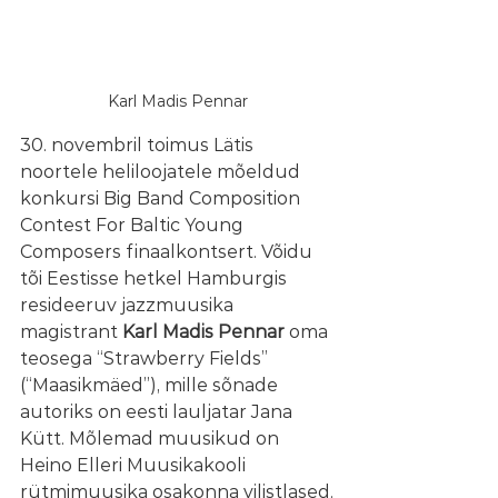
Karl Madis Pennar
30. novembril toimus Lätis 
noortele heliloojatele mõeldud 
konkursi Big Band Composition 
Contest For Baltic Young 
Composers finaalkontsert. Võidu 
tõi Eestisse hetkel Hamburgis 
resideeruv jazzmuusika 
magistrant 
Karl Madis Pennar 
oma 
teosega “Strawberry Fields” 
(“Maasikmäed”), mille sõnade 
autoriks on eesti lauljatar Jana 
Kütt. Mõlemad muusikud on 
Heino Elleri Muusikakooli 
rütmimuusika osakonna vilistlased.