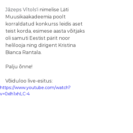
Jāzeps Vītols'i 
nimelise Läti 
Muusikaakadeemia poolt 
korraldatud konkurss leidis aset 
teist korda, esimese aasta võitjaks 
oli samuti Eestist pärit noor 
helilooja ning dirigent Kristina 
Bianca Rantala.
Palju õnne!
Võiduloo live-esitus:
https://www.youtube.com/watch?
v=0xlh1xhLC-4