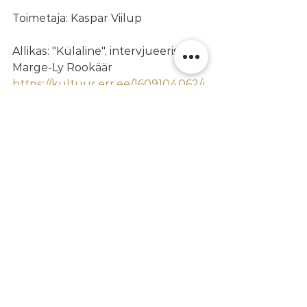
Toimetaja: Kaspar Viilup
Allikas: "Külaline", intervjueeris 
Marge-Ly Rookäär
https://kultuur.err.ee/1609104062/j
aan-eik-tulve-arvo-pardi-muusika-
on-uks-suur-opetus
Jaan-Eik Tulve õppis Heino Elleri 
nim. Taqrtu muusikakoolis 1980-
ndate aastatealguses Peeter Loki 
käe all.
vilistlased
KOORIDIRIGEERIMINE