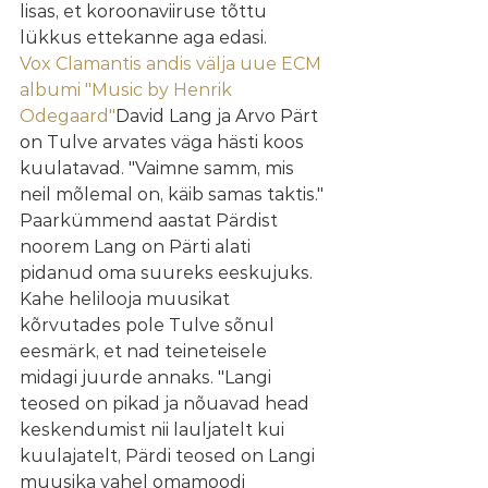
lisas, et koroonaviiruse tõttu 
lükkus ettekanne aga edasi.
Vox Clamantis andis välja uue ECM 
albumi "Music by Henrik 
Odegaard"
David Lang ja Arvo Pärt 
on Tulve arvates väga hästi koos 
kuulatavad. "Vaimne samm, mis 
neil mõlemal on, käib samas taktis." 
Paarkümmend aastat Pärdist 
noorem Lang on Pärti alati 
pidanud oma suureks eeskujuks. 
Kahe helilooja muusikat 
kõrvutades pole Tulve sõnul 
eesmärk, et nad teineteisele 
midagi juurde annaks. "Langi 
teosed on pikad ja nõuavad head 
keskendumist nii lauljatelt kui 
kuulajatelt, Pärdi teosed on Langi 
muusika vahel omamoodi 