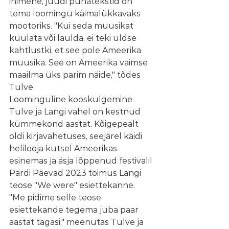
inimene, juudi pühatekstid on 
tema loomingu käimalükkavaks 
mootoriks. "Kui seda muusikat 
kuulata või laulda, ei teki üldse 
kahtlustki, et see pole Ameerika 
muusika. See on Ameerika vaimse 
maailma üks parim näide," tõdes 
Tulve.
Loominguline kooskulgemine 
Tulve ja Langi vahel on kestnud 
kümmekond aastat. Kõigepealt 
oldi kirjavahetuses, seejärel käidi 
helilooja kutsel Ameerikas 
esinemas ja äsja lõppenud festivalil 
Pärdi Päevad 2023 toimus Langi 
teose "We were" esiettekanne. 
"Me pidime selle teose 
esiettekande tegema juba paar 
aastat tagasi," meenutas Tulve ja 