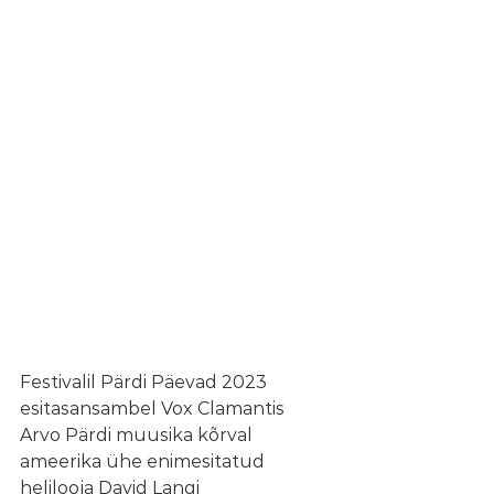
Festivalil Pärdi Päevad 2023 
esitasansambel Vox Clamantis 
Arvo Pärdi muusika kõrval 
ameerika ühe enimesitatud 
helilooja David Langi 