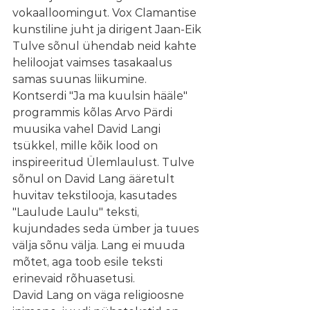
vokaalloomingut. Vox Clamantise 
kunstiline juht ja dirigent Jaan-Eik 
Tulve sõnul ühendab neid kahte 
heliloojat vaimses tasakaalus 
samas suunas liikumine.
Kontserdi "Ja ma kuulsin hääle" 
programmis kõlas Arvo Pärdi 
muusika vahel David Langi 
tsükkel, mille kõik lood on 
inspireeritud Ülemlaulust. Tulve 
sõnul on David Lang ääretult 
huvitav tekstilooja, kasutades 
"Laulude Laulu" teksti, 
kujundades seda ümber ja tuues 
välja sõnu välja. Lang ei muuda 
mõtet, aga toob esile teksti 
erinevaid rõhuasetusi.
David Lang on väga religioosne 