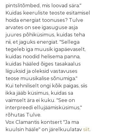
pintslitõmbed, mis loovad sära."
Kuidas keeruliste teoste esitamisel 
hoida energiat toonuses? Tulve 
arvates on see igasuguse asja 
juures põhiküsimus, kuidas teha 
nii, et jaguks energiat. "Sellega 
tegeleb iga muusik igapäevaselt, 
kuidas noodid helisema panna, 
kuidas hääled õiges tasakaalus 
liiguksid ja oleksid vastavuses 
teose muusikalise sõnumiga."
Kui tehniliselt ongi kõik paigas, siis 
ikka jääb küsimus, kuidas sa 
vaimselt ära ei kuku. "See on 
interpreedi ellujäämisküsimus," 
rõhutas Tulve.
Vox Clamantis kontsert "Ja ma 
kuulsin hääle" on järelkuulatav 
siit
.