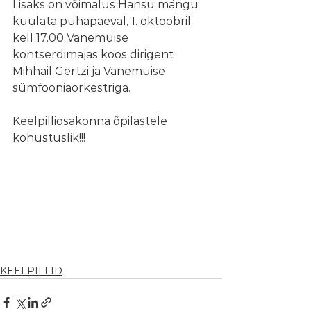
Lisaks on võimalus Hansu mängu 
kuulata pühapäeval, 1. oktoobril 
kell 17.00 Vanemuise 
kontserdimajas koos dirigent 
Mihhail Gertzi ja Vanemuise 
sümfooniaorkestriga.
Keelpilliosakonna õpilastele 
kohustuslik!!!
KEELPILLID