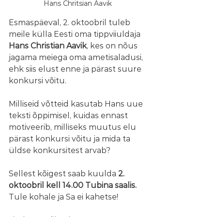
Hans Chritsian Aavik
Esmaspäeval, 2. oktoobril tuleb 
meile külla Eesti oma tippviiuldaja 
Hans Christian Aavik
, kes on nõus 
jagama meiega oma ametisaladusi,
ehk siis elust enne ja pärast suure 
konkursi võitu. 
Milliseid võtteid kasutab Hans uue 
teksti õppimisel, kuidas ennast 
motiveerib, milliseks muutus elu 
pärast konkursi võitu ja mida ta 
üldse konkursitest arvab?
Sellest kõigest saab kuulda 
2. 
oktoobril kell 14.00 Tubina saalis.
Tule kohale ja Sa ei kahetse!