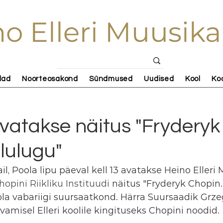
o Elleri Muusika
lad
Noorteosakond
Sündmused
Uudised
Kool
Ko
avatakse näitus "Fryderyk
lulugu"
l, Poola lipu päeval kell 13 avatakse Heino Elleri 
opini Riikliku Instituudi 
näitus "Fryderyk Chopin.
ola vabariigi suursaatkond. Härra Suursaadik Grze
amisel Elleri koolile kingituseks Chopini noodid.