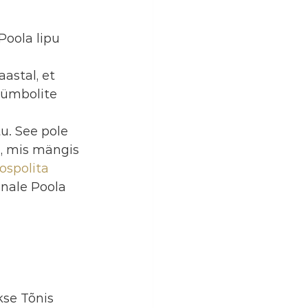
Poola lipu 
astal, et 
sümbolite 
u. See pole 
n, mis mängis 
ospolita
nnale Poola 
kse Tõnis 