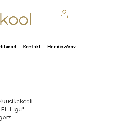
kool
olitused
Kontakt
Meediavärav
Muusikakooli 
 Elulugu".
gorz 