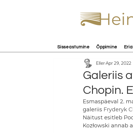
Hein
Sisseastumine
Õppimine
Eria
Eller
Apr 29, 2022
Galeriis 
Chopin. E
Esmaspäeval 2. mai
galeriis 
Fryderyk Ch
Näitust esitleb Po
Kozłowski annab av