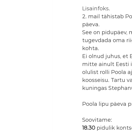
Lisainfoks.
2. mail tähistab P
päeva. 
See on pidupäev, m
tugevdada oma riig
kohta.
Ei olnud juhus, et 
mitte ainult Eesti 
olulist rolli Poola 
koosseisu. Tartu va
kuningas Stephanus
Poola lipu päeva p
Soovitame:
18.30
 pidulik kont