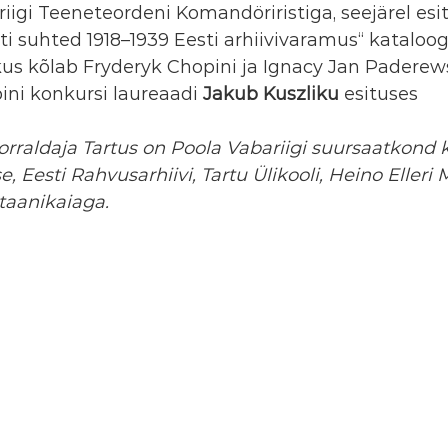
iigi Teeneteordeni Komandöriristiga, seejärel esit
ti suhted 1918–1939 Eesti arhiivivaramus“ kataloog
kus kõlab Fryderyk Chopini ja Ignacy Jan Paderew
ini konkursi laureaadi 
Jakub Kuszliku
 esituses 
orraldaja Tartus on Poola Vabariigi suursaatkond 
e, Eesti Rahvusarhiivi, Tartu Ülikooli, Heino Elleri
otaanikaiaga.