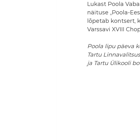
Lukast Poola Vabar
näituse „Poola-Ees
lõpetab kontsert, 
Varssavi XVIII Chop
Poola lipu päeva k
Tartu Linnavalitsus
ja Tartu Ülikooli b