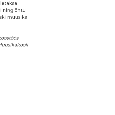
letakse 
i ning õhtu 
ski muusika 
koostöös 
 Muusikakooli 