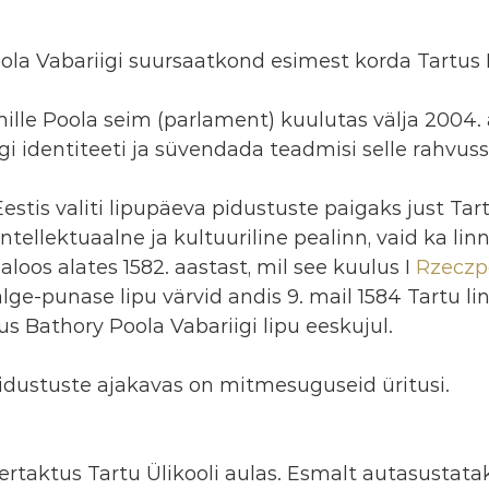
oola Vabariigi suursaatkond esimest korda Tartus 
ille Poola seim (parlament) kuulutas välja 2004. a
i identiteeti ja süvendada teadmisi selle rahvus
Eestis valiti lipupäeva pidustuste paigaks just Tart
intellektuaalne ja kultuuriline pealinn, vaid ka lin
ajaloos alates 1582. aastast, mil see kuulus I 
Rzeczp
lge-punase lipu värvid andis 9. mail 1584 Tartu li
 Bathory Poola Vabariigi lipu eeskujul.
idustuste ajakavas on mitmesuguseid üritusi.
sertaktus Tartu Ülikooli aulas. Esmalt autasustata