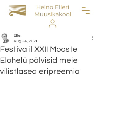
Heino Elleri
Muusikakool
Eller
Aug 24, 2021
Festivalil XXII Mooste
Elohelü pälvisid meie
vilistlased eripreemia