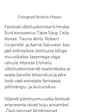
Fotograaf Kristina Masen.
Festivali võistluskontserti hindas 
žürii koosseisus Taive Särg, Celia 
Roose, Tauno Aints, Robert 
Jürjendal  ja Aarne Saluveer, kes 
jäid eriilmeliste töötluste kõrge 
muusikalise tasemega väga 
rahule: Mooste Elohelü 
võistluskontserdil osalemiseks ei 
seata žanrilisi kitsendusi ja piire 
loob vaid esinejate fantaasia, 
pillimängu- ja lauluoskus.
Viljandi pärimusmuusika festivali 
eripreemia viivad koju ansambel 
„Õed-Vennad Ristikheinad 