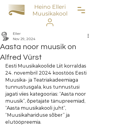
Heino Elleri
Muusikakool
Eller
Nov 29, 2024
Aasta noor muusik on
Alfred Vürst
Eesti Muusikakoolide Liit korraldas 
24. novembril 2024 koostöös Eesti 
Muusika- ja Teatriakadeemiaga 
tunnustusgala, kus tunnustusi 
jagati viies kategoorias: “Aasta noor 
muusik”, õpetajate tänupreemiad, 
“Aasta muusikakooli juht”, 
“Muusikahariduse sõber” ja 
elutööpreemia. 