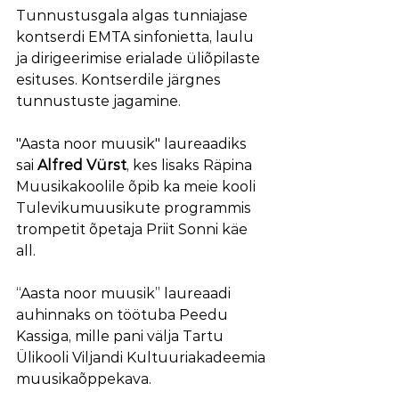
Tunnustusgala algas tunniajase 
kontserdi EMTA sinfonietta, laulu 
ja dirigeerimise erialade üliõpilaste 
esituses. Kontserdile järgnes 
tunnustuste jagamine. 
"Aasta noor muusik" laureaadiks 
sai 
Alfred Vürst
, kes lisaks Räpina 
Muusikakoolile õpib ka meie kooli 
Tulevikumuusikute programmis 
trompetit õpetaja Priit Sonni käe 
all. 
“Aasta noor muusik” laureaadi 
auhinnaks on töötuba Peedu 
Kassiga, mille pani välja Tartu 
Ülikooli Viljandi Kultuuriakadeemia 
muusikaõppekava. 