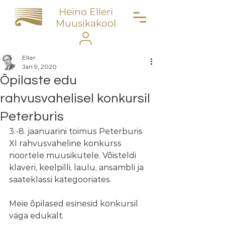
Heino Elleri
Muusikakool
Eller
Jan 9, 2020
Õpilaste edu
rahvusvahelisel konkursil
Peterburis
3.-8. jaanuarini toimus Peterburis 
XI rahvusvaheline konkurss 
noortele muusikutele. Võisteldi 
klaveri, keelpilli, laulu, ansambli ja 
saateklassi kategooriates.
Meie õpilased esinesid konkursil 
väga edukalt.