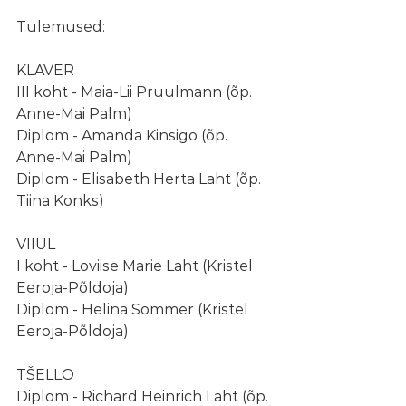
Tulemused: 
KLAVER
III koht - Maia-Lii Pruulmann (õp. 
Anne-Mai Palm)
Diplom - Amanda Kinsigo (õp. 
Anne-Mai Palm)
Diplom - Elisabeth Herta Laht (õp. 
Tiina Konks)
VIIUL
I koht - Loviise Marie Laht (Kristel 
Eeroja-Põldoja)
Diplom - Helina Sommer (Kristel 
Eeroja-Põldoja)
TŠELLO
Diplom - Richard Heinrich Laht (õp. 