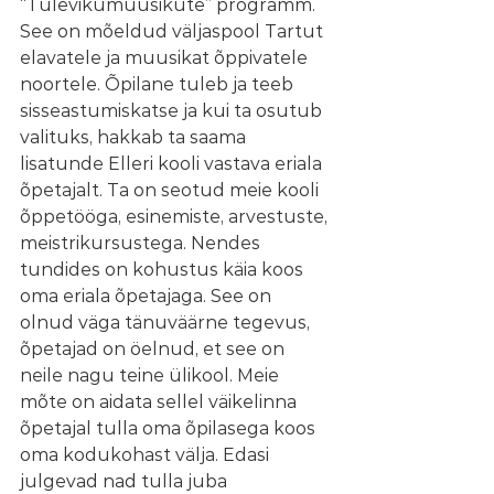
“Tulevikumuusikute” programm. 
See on mõeldud väljaspool Tartut 
elavatele ja muusikat õppivatele 
noortele. Õpilane tuleb ja teeb 
sisseastumiskatse ja kui ta osutub 
valituks, hakkab ta saama 
lisatunde Elleri kooli vastava eriala 
õpetajalt. Ta on seotud meie kooli 
õppetööga, esinemiste, arvestuste, 
meistrikursustega. Nendes 
tundides on kohustus käia koos 
oma eriala õpetajaga. See on 
olnud väga tänuväärne tegevus, 
õpetajad on öelnud, et see on 
neile nagu teine ülikool. Meie 
mõte on aidata sellel väikelinna 
õpetajal tulla oma õpilasega koos 
oma kodukohast välja. Edasi 
julgevad nad tulla juba 