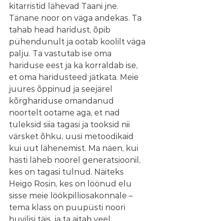
kitarristid lähevad Taani jne. 
Tänane noor on väga andekas. Ta 
tahab head haridust, õpib 
pühendunult ja ootab koolilt väga 
palju. Ta vastutab ise oma 
hariduse eest ja ka korraldab ise, 
et oma haridusteed jätkata. Meie 
juures õppinud ja seejärel 
kõrghariduse omandanud 
noortelt ootame aga, et nad 
tuleksid siia tagasi ja tooksid nii 
värsket õhku, uusi metoodikaid 
kui uut lähenemist. Ma näen, kui 
hästi läheb noorel generatsioonil, 
kes on tagasi tulnud. Näiteks 
Heigo Rosin, kes on löönud elu 
sisse meie löökpilliosakonnale – 
tema klass on puupüsti noori 
huvilisi täis, ja ta aitab veel 