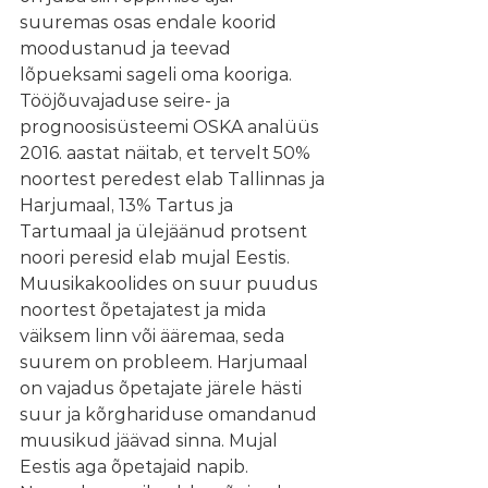
suuremas osas endale koorid 
moodustanud ja teevad 
lõpueksami sageli oma kooriga. 
Tööjõuvajaduse seire- ja 
prognoosisüsteemi OSKA analüüs 
2016. aastat näitab, et tervelt 50% 
noortest peredest elab Tallinnas ja 
Harjumaal, 13% Tartus ja 
Tartumaal ja ülejäänud protsent 
noori peresid elab mujal Eestis. 
Muusikakoolides on suur puudus 
noortest õpetajatest ja mida 
väiksem linn või ääremaa, seda 
suurem on probleem. Harjumaal 
on vajadus õpetajate järele hästi 
suur ja kõrghariduse omandanud 
muusikud jäävad sinna. Mujal 
Eestis aga õpetajaid napib. 