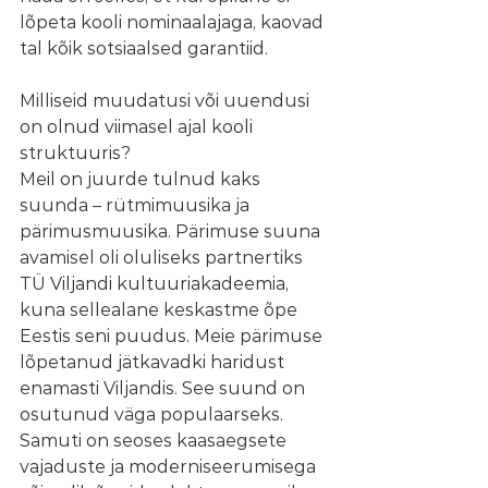
lõpeta kooli nominaalajaga, kaovad 
tal kõik sotsiaalsed garantiid. 
Milliseid muudatusi või uuendusi 
on olnud viimasel ajal kooli 
struktuuris?
Meil on juurde tulnud kaks 
suunda – rütmimuusika ja 
pärimusmuusika. Pärimuse suuna 
avamisel oli oluliseks partnertiks 
TÜ Viljandi kultuuriakadeemia, 
kuna sellealane keskastme õpe 
Eestis seni puudus. Meie pärimuse 
lõpetanud jätkavadki haridust 
enamasti Viljandis. See suund on 
osutunud väga populaarseks. 
Samuti on seoses kaasaegsete 
vajaduste ja moderniseerumisega 