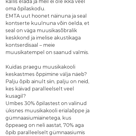
kallis elada ja meil ei ole ikka veel 
oma õpilaskodu.
EMTA uut hoonet näinuna ja seal 
kontserte kuulnuna võin öelda, et 
seal on väga muusikasõbralik 
keskkond ja imelise akustikaga 
kontserdisaal – meie 
muusikatempel on saanud valmis. 
Kuidas praegu muusikakooli 
keskastmes õppimine välja näeb? 
Palju õpib ainult siin, palju on neid, 
kes käivad paralleelselt veel 
kusagil?
Umbes 30% õpilastest on valinud 
üksnes muusikakooli erialaõppe ja 
gümnaasiumiainetega, kus 
õppeaeg on neli aastat, 70% aga 
õpib paralleelselt gümnaasiumis 