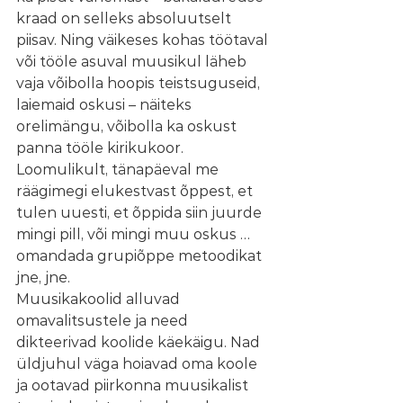
kraad on selleks absoluutselt 
piisav. Ning väikeses kohas töötaval 
või tööle asuval muusikul läheb 
vaja võibolla hoopis teistsuguseid, 
laiemaid oskusi – näiteks 
orelimängu, võibolla ka oskust 
panna tööle kirikukoor. 
Loomulikult, tänapäeval me 
räägimegi elukestvast õppest, et 
tulen uuesti, et õppida siin juurde 
mingi pill, või mingi muu oskus … 
omandada grupiõppe metoodikat 
jne, jne. 
Muusikakoolid alluvad 
omavalitsustele ja need 
dikteerivad koolide käekäigu. Nad 
üldjuhul väga hoiavad oma koole 
ja ootavad piirkonna muusikalist 