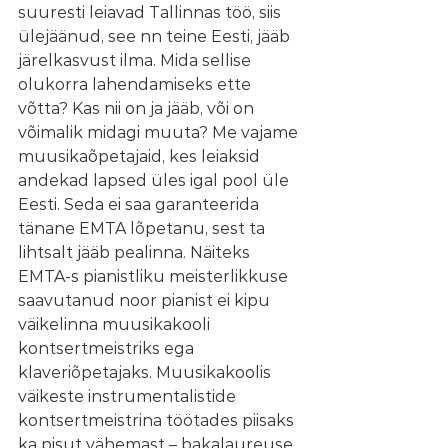
suuresti leiavad Tallinnas töö, siis 
ülejäänud, see nn teine Eesti, jääb 
järelkasvust ilma. Mida sellise 
olukorra lahendamiseks ette 
võtta? Kas nii on ja jääb, või on 
võimalik midagi muuta? Me vajame 
muusikaõpetajaid, kes leiaksid 
andekad lapsed üles igal pool üle 
Eesti. Seda ei saa garanteerida 
tänane EMTA lõpetanu, sest ta 
lihtsalt jääb pealinna. Näiteks 
EMTA-s pianistliku meisterlikkuse 
saavutanud noor pianist ei kipu 
väikelinna muusikakooli 
kontsertmeistriks ega 
klaveriõpetajaks. Muusikakoolis 
väikeste instrumentalistide 
kontsertmeistrina töötades piisaks 
ka pisut vähemast – bakalaureuse 