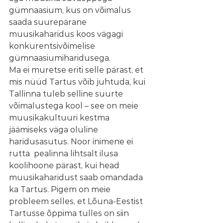
gümnaasium, kus on võimalus 
saada suurepärane 
muusikaharidus koos vägagi 
konkurentsivõimelise 
gümnaasiumiharidusega.
Ma ei muretse eriti selle pärast, et 
mis nüüd Tartus võib juhtuda, kui 
Tallinna tuleb selline suurte 
võimalustega kool – see on meie 
muusikakultuuri kestma 
jäämiseks väga oluline 
haridusasutus. Noor inimene ei 
rutta  pealinna lihtsalt ilusa 
koolihoone pärast, kui head 
muusikaharidust saab omandada 
ka Tartus. Pigem on meie 
probleem selles, et Lõuna-Eestist 
Tartusse õppima tulles on siin 