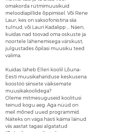
omakorda rütmimuusikuid 
meloodiapillide õppimisel. Või Rene 
Laur, kes on saksofonistina siia 
tulnud, või Lauri Kadalipp ... Näen, 
kuidas nad toovad oma oskuste ja 
noortele lähenemisega värskust, 
julgustades õpilasi muusiku teed 
valima.
Kuidas läheb Elleri koolil Lõuna-
Eesti muusikahariduse keskusena 
koostöö siinsete väiksemate 
muusikakoolidega?
Oleme mitmesuguseid koolitusi 
teinud kogu aeg. Aga nüüd on 
meil mõned uued programmid. 
Näiteks on väga hästi käima läinud 
viis aastat tagasi algatatud 