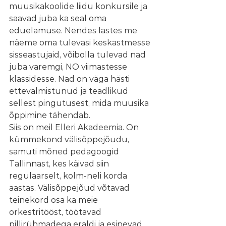
muusikakoolide liidu konkursile ja 
saavad juba ka seal oma 
eduelamuse. Nendes lastes me 
näeme oma tulevasi keskastmesse 
sisseastujaid, võibolla tulevad nad 
juba varemgi, NO viimastesse 
klassidesse. Nad on väga hästi 
ettevalmistunud ja teadlikud 
sellest pingutusest, mida muusika 
õppimine tähendab. 
Siis on meil Elleri Akadeemia. On 
kümmekond välisõppejõudu, 
samuti mõned pedagoogid 
Tallinnast, kes käivad siin 
regulaarselt, kolm-neli korda 
aastas. Välisõppejõud võtavad 
teinekord osa ka meie 
orkestritööst, töötavad 
pillirühmadega eraldi ja esinevad 