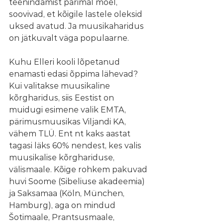
teenindamist parimal moel, 
soovivad, et kõigile lastele oleksid 
uksed avatud. Ja muusikaharidus 
on jätkuvalt väga populaarne. 
Kuhu Elleri kooli lõpetanud 
enamasti edasi õppima lähevad?
Kui valitakse muusikaline 
kõrgharidus, siis Eestist on 
muidugi esimene valik EMTA, 
pärimusmuusikas Viljandi KA, 
vähem TLÜ. Ent nt kaks aastat 
tagasi läks 60% nendest, kes valis 
muusikalise kõrghariduse, 
välismaale. Kõige rohkem pakuvad 
huvi Soome (Sibeliuse akadeemia) 
ja Saksamaa (Köln, München, 
Hamburg), aga on mindud 
Šotimaale, Prantsusmaale, 