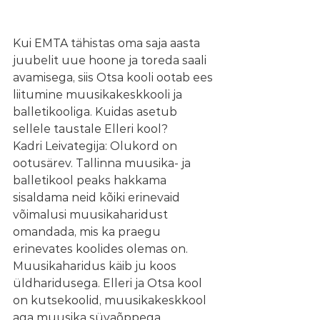
Kui EMTA tähistas oma saja aasta 
juubelit uue hoone ja toreda saali 
avamisega, siis Otsa kooli ootab ees 
liitumine muusikakeskkooli ja 
balletikooliga. Kuidas asetub 
sellele taustale Elleri kool?
Kadri Leivategija: Olukord on 
ootusärev. Tallinna muusika- ja 
balletikool peaks hakkama 
sisaldama neid kõiki erinevaid 
võimalusi muusikaharidust 
omandada, mis ka praegu 
erinevates koolides olemas on. 
Muusikaharidus käib ju koos 
üldharidusega. Elleri ja Otsa kool 
on kutsekoolid, muusikakeskkool 
aga muusika süvaõppega 