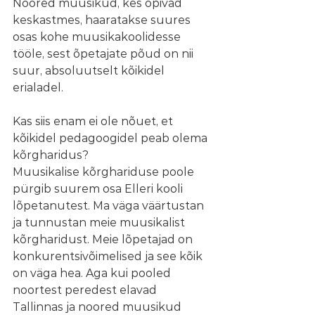
Noored muusikud, kes õpivad 
keskastmes, haaratakse suures 
osas kohe muusikakoolidesse 
tööle, sest õpetajate põud on nii 
suur, absoluutselt kõikidel 
erialadel.  
Kas siis enam ei ole nõuet, et 
kõikidel pedagoogidel peab olema 
kõrgharidus?
Muusikalise kõrghariduse poole 
pürgib suurem osa Elleri kooli 
lõpetanutest. Ma väga väärtustan 
ja tunnustan meie muusikalist 
kõrgharidust. Meie lõpetajad on 
konkurentsivõimelised ja see kõik 
on väga hea. Aga kui pooled 
noortest peredest elavad 
Tallinnas ja noored muusikud 