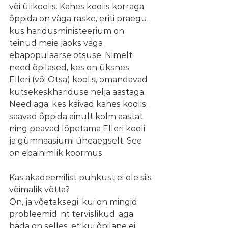
või ülikoolis. Kahes koolis korraga 
õppida on väga raske, eriti praegu, 
kus haridusministeerium on 
teinud meie jaoks väga 
ebapopulaarse otsuse. Nimelt 
need õpilased, kes on üksnes 
Elleri (või Otsa) koolis, omandavad 
kutsekeskhariduse nelja aastaga. 
Need aga, kes käivad kahes koolis, 
saavad õppida ainult kolm aastat 
ning peavad lõpetama Elleri kooli 
ja gümnaasiumi üheaegselt. See 
on ebainimlik koormus. 
Kas akadeemilist puhkust ei ole siis 
võimalik võtta?
On, ja võetaksegi, kui on mingid 
probleemid, nt tervislikud, aga 
häda on selles, et kui õpilane ei 