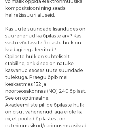
võimalik õppida elektronmuusika 
kompositsiooni ning saada 
helirežissuuri aluseid. 
Kas uute suundade lisandudes on 
suurenenud ka õpilaste arv? Kas 
vastu võetavate õpilaste hulk on 
kuidagi reguleeritud?
Õpilaste hulk on suhteliselt 
stabiilne, ehkki see on natuke 
kasvanud seoses uute suundade 
tulekuga. Praegu õpib meil 
keskastmes 152 ja 
noorteosakonnas (NO) 240 õpilast. 
See on optimaalne.
Akadeemiliste pillide õpilaste hulk 
on pisut vähenenud, aga ei ole ka 
nii, et pooled õpilastest on 
rütmimuusikud/pärimusmuusikud