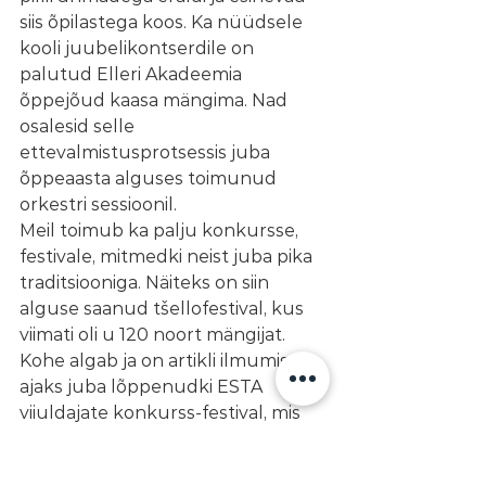
siis õpilastega koos. Ka nüüdsele 
kooli juubelikontserdile on 
palutud Elleri Akadeemia 
õppejõud kaasa mängima. Nad 
osalesid selle 
ettevalmistusprotsessis juba 
õppeaasta alguses toimunud 
orkestri sessioonil.  
Meil toimub ka palju konkursse, 
festivale, mitmedki neist juba pika 
traditsiooniga. Näiteks on siin 
alguse saanud tšellofestival, kus 
viimati oli u 120 noort mängijat. 
Kohe algab ja on artikli ilmumise 
ajaks juba lõppenudki ESTA 
viiuldajate konkurss-festival, mis 
on iga pooleteise aasta tagant 
Tartus. Taas tuleb noorte 