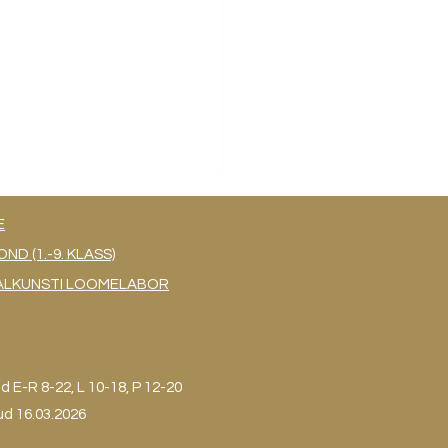
E
 (1.-9. KLASS)
UAALKUNSTI LOOMELABOR
ektinädala tegemised
- 01.09.23
ud
E-R 8-22, L 10-18, P 12-20
ud 16.03.2026