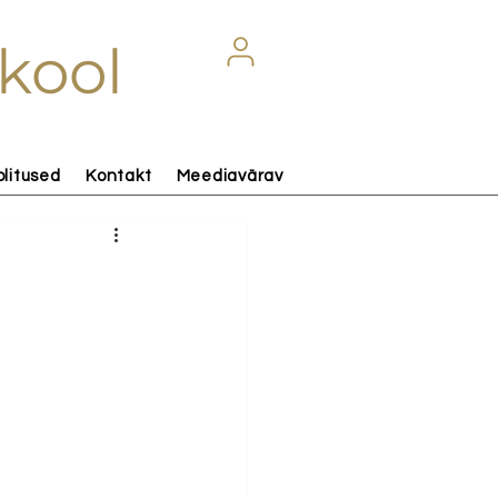
kool
olitused
Kontakt
Meediavärav