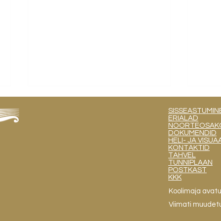
SISSEASTUMIN
ERIALAD
NOORTEOSAKOND
DOKUMENDID
HELI- JA VIS
KONTAKTID
TAHVEL
TUNNIPLAAN
POSTKAST
KKK
Proj
Solfedžo ja muusikateooria
28.08
Koolimaja avat
gruppide nimekirjad
Viimati muudet