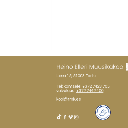
Lossi 15, 51003 Tartu
Tel: kantselei
+372 7423 705
,
valvelaud
+372 7442 400
kool@tmk.ee
Eesti Muusika- ja
Teatriakadeemia kutsub
külla!