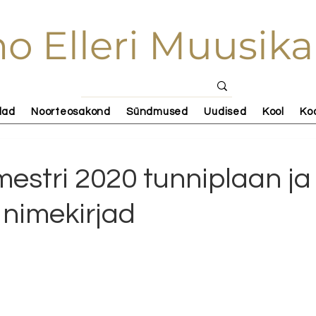
o Elleri Muusika
lad
Noorteosakond
Sündmused
Uudised
Kool
Ko
estri 2020 tunniplaan ja
nimekirjad