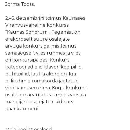
Jorma Toots.
2.–6. detsembrini toimus Kaunases 
V rahvusvaheline konkurss 
“Kaunas Sonorum”. Tegemist on 
erakordselt suure osalejate 
arvuga konkursiga, mis toimus 
samaaegselt viies rühmas ja viies 
eri konkursipaigas. Konkursi 
kategooriad olid klaver, keelpillid, 
puhkpillid, laul ja akordion. Iga 
pillirühm oli omakorda jaotatud 
viide vanuserühma. Kogu konkursi 
osalejate arv ulatus umbes viiesaja 
mängijani, osalejate riikide arv 
paarikümneni.
Meie koolist osalesid 