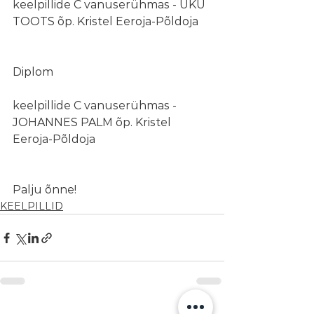
keelpillide C vanuserühmas - UKU 
TOOTS õp. Kristel Eeroja-Põldoja
Diplom
keelpillide C vanuserühmas - 
JOHANNES PALM õp. Kristel 
Eeroja-Põldoja
Palju õnne!
KEELPILLID