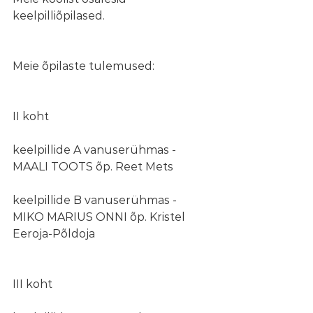
keelpilliõpilased.
Meie õpilaste tulemused:
II koht
keelpillide A vanuserühmas - 
MAALI TOOTS õp. Reet Mets
keelpillide B vanuserühmas - 
MIKO MARIUS ONNI õp. Kristel 
Eeroja-Põldoja
III koht