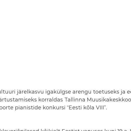
ultuuri järelkasvu igakülgse arengu toetuseks ja ee
rtustamiseks korraldas Tallinna Muusikakeskkool 2
oorte pianistide konkursi “Eesti kõla VIII”.