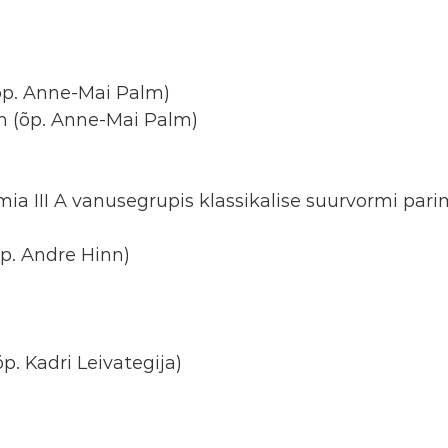
õp. Anne-Mai Palm)
n (õp. Anne-Mai Palm)
emia III A vanusegrupis klassikalise suurvormi pari
p. Andre Hinn)
õp. Kadri Leivategija)