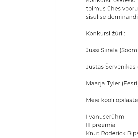
Konkursil osalesid 
toimus ühes vooru
sisulise dominandi
Konkursi žürii:
Jussi Siirala (Soom
Justas Šervenikas 
Maarja Tyler (Eesti
Meie kooli õpilast
I vanuserühm
III preemia
Knut Roderick Rips