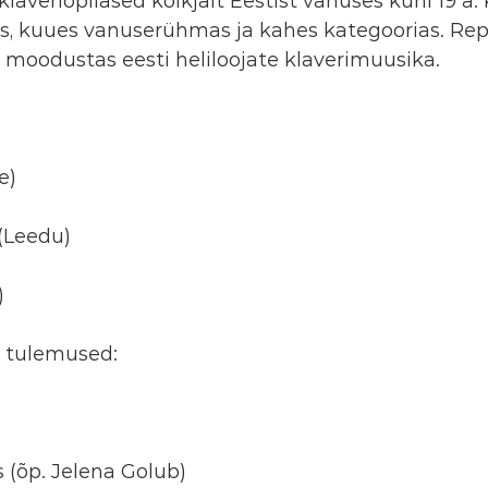
klaveriõpilased kõikjalt Eestist vanuses kuni 19 a.
s, kuues vanuserühmas ja kahes kategoorias. Rep
 moodustas eesti heliloojate klaverimuusika.
e)
(Leedu)
)
e tulemused:
 (õp. Jelena Golub)