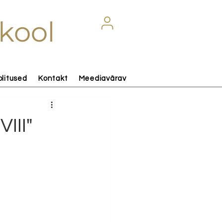
kool
olitused
Kontakt
Meediavärav
III"