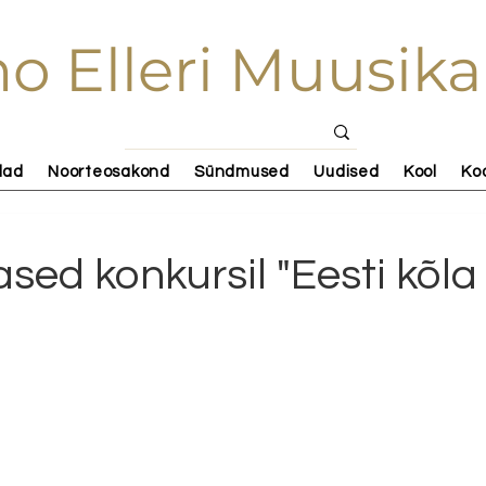
o Elleri Muusika
lad
Noorteosakond
Sündmused
Uudised
Kool
Ko
sed konkursil "Eesti kõla V