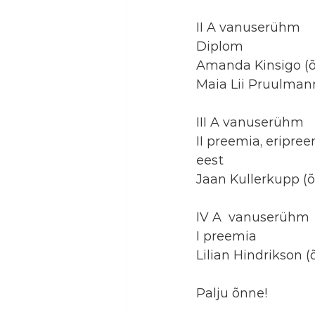
II A vanuserühm
Diplom
Amanda Kinsigo (
Maia Lii Pruulman
III A vanuserühm
II preemia, eripre
eest
Jaan Kullerkupp (õ
IV A  vanuserühm
I preemia
Lilian Hindrikson (
Palju õnne!