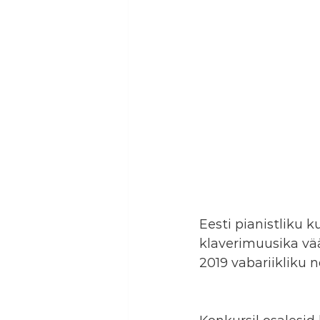
Eesti pianistliku k
klaverimuusika vää
2019 vabariikliku n