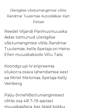
Üleriigilise võistumängimise võitis 
Randmar Tuulemäe Autor/allikas: Kärt 
Petser
Reedel Viljandi Pärimusmuusika 
Aidas toimunud üleriigilise 
võistumängimise võitis Randmar 
Tuulemäe, kelle õpetaja on Heino 
Elleri muusikakoolis Villu Talsi.
Koondgrupi IV eripreemia 
olukorra osava lahendamise eest 
sai
Mirtel Metsmaa, õpetaja Kelly 
Veinberg. 
Palju õnne!
Võistlumängimisest 
võttis osa 48 7–19-aastast 
muusikasõpra, kes tegid kokku 