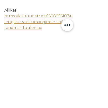
Allikas:
https://kultuur.err.ee/1608956107/u
leriigilise-voistumangimise-voitis-
randmar-tuulemae
PÄRIMUSMUUSIKA