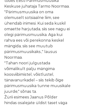
tõdes Eesti Pärimusmuusika 
Keskuse juhataja Tarmo Noormaa.
"Pärimusmuusika on oma 
olemuselt sotsiaalne liim, see 
ühendab inimesi. Kui seda kuskil 
omaette harjutada, siis see nagu ei 
olegi pärimusmuusika. Aga kui 
rahva ees või perekonna keskel 
mängida, siis see muutub 
pärimusmuusikaks.," lausus 
Noormaa.
"Tahan noori julgustada 
võimalikult palju mängima 
koosviibimistel, võistlustel, 
tänavanurkadel – siis tekib õige 
pärimusmuusika tunne muusikale 
juurde," sõnas ta.
Žürii esimees Jaanus Põlder 
hindas osalejate üldist taset väga 