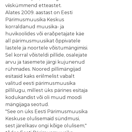
viiskümmend etteastet.
Alates 2009. aastast on Eesti 
Pärimusmuusika Keskus 
korraldanud muusika- ja 
huvikoolides või eraõpetajate käe 
all pärimusmuusikat õppivatele 
lastele ja noortele võistumängimisi.
Sel korral võisteldi pillide, osalejate 
arvu ja tasemete järgi kujunenud 
rühmades. Noored pillimängijad 
esitasid kaks eriilmelist vabalt 
valitud eesti pärimusmuusika 
pillilugu, millest üks pärines esitaja 
kodukandist või oli muud moodi 
mängijaga seotud.
"See on üks Eesti Pärimusmuusika 
Keskuse olulisemaid sündmusi, 
sest järelkasv ongi kõige olulisem," 