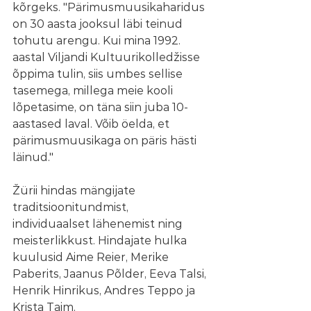
kõrgeks. "Pärimusmuusikaharidus 
on 30 aasta jooksul läbi teinud 
tohutu arengu. Kui mina 1992. 
aastal Viljandi Kultuurikolledžisse 
õppima tulin, siis umbes sellise 
tasemega, millega meie kooli 
lõpetasime, on täna siin juba 10-
aastased laval. Võib öelda, et 
pärimusmuusikaga on päris hästi 
läinud."
Žürii hindas mängijate 
traditsioonitundmist, 
individuaalset lähenemist ning 
meisterlikkust. Hindajate hulka 
kuulusid Aime Reier, Merike 
Paberits, Jaanus Põlder, Eeva Talsi, 
Henrik Hinrikus, Andres Teppo ja 
Krista Taim.