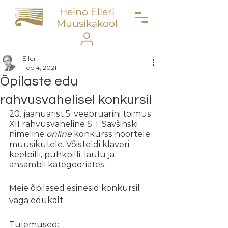
Heino Elleri
Muusikakool
Eller
Feb 4, 2021
Õpilaste edu
rahvusvahelisel konkursil
20. jaanuarist 5. veebruarini toimus 
XII rahvusvaheline S. I. Savšinski 
nimeline 
online
 konkurss noortele 
muusikutele. Võisteldi klaveri, 
keelpilli, puhkpilli, laulu ja 
ansambli kategooriates.
Meie õpilased esinesid konkursil 
väga edukalt.
Tulemused: