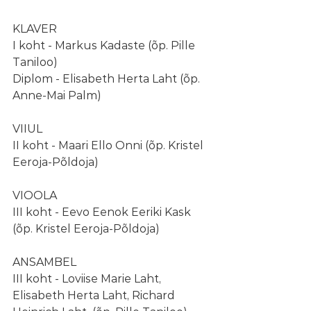
KLAVER
I koht - Markus Kadaste (õp. Pille 
Taniloo)
Diplom - Elisabeth Herta Laht (õp. 
Anne-Mai Palm)
VIIUL
II koht - Maari Ello Onni (õp. Kristel 
Eeroja-Põldoja)
VIOOLA
III koht - Eevo Eenok Eeriki Kask 
(õp. Kristel Eeroja-Põldoja)
ANSAMBEL
III koht - Loviise Marie Laht, 
Elisabeth Herta Laht, Richard 