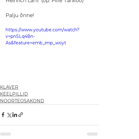
Heinrich Laht  (õp. Pille Taniloo)
Palju õnne!
https://www.youtube.com/watch?
v=pnSLq48n-
As&feature=emb_imp_woyt
KLAVER
KEELPILLID
NOORTEOSAKOND