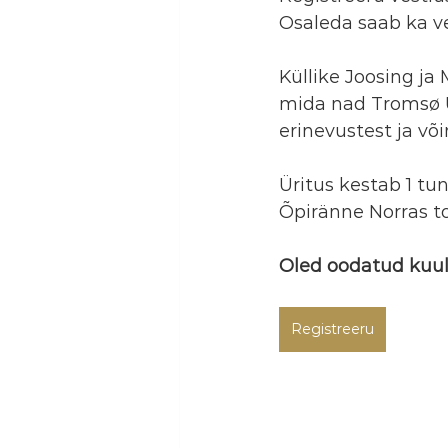
Osaleda saab ka v
Küllike Joosing ja 
mida nad Tromsø Ü
erinevustest ja võ
Üritus kestab 1 tun
Õpiränne Norras t
Oled oodatud kuu
Registreeru