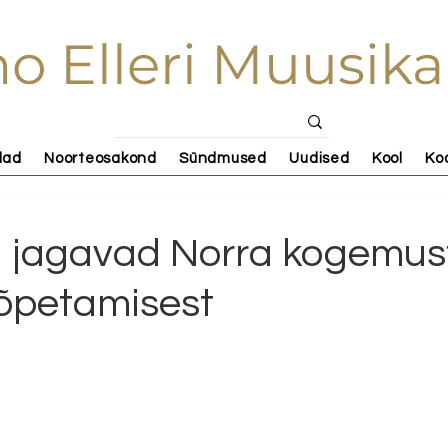
o Elleri Muusika
lad
Noorteosakond
Sündmused
Uudised
Kool
Ko
 jagavad Norra kogemus
 õpetamisest