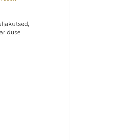
äljakutsed, 
ariduse 