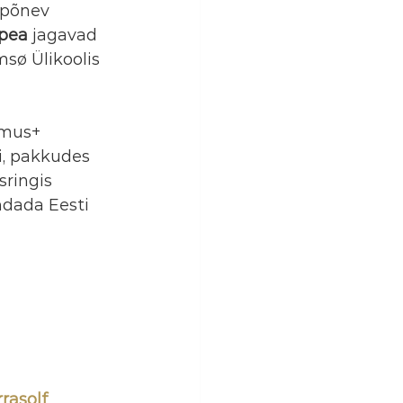
 põnev 
spea
 jagavad 
sø Ülikoolis 
smus+ 
, pakkudes 
ringis 
ndada Eesti 
rrasolf