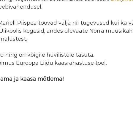
eebivahendusel.
Mariell Piispea toovad välja nii tugevused kui ka v
likoolis kogesid, andes ülevaate Norra muusikah
imalustest.
d ning on kõigile huvilistele tasuta. 
oimus Euroopa Liidu kaasrahastuse toel.
lama ja kaasa mõtlema!