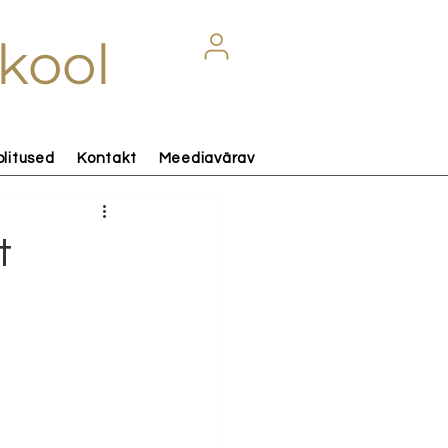
kool
olitused
Kontakt
Meediavärav
t