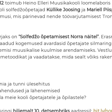
12
 toimub Heino Elleri Muusikakooli loomelaboris
oli solfedžoõpetajad 
Küllike Joosing
 ja 
Mariell Pii
emusi, mis pärinevad nende töövarjutamisest Trom
rjaks on 
“Solfedžo õpetamisest Norra näitel”
. Era
aadud kogemused avardasid õpetajate silmaringi
nemisi muusikalise kuulmise arendamiseks. Vestlus
 metoodikat ja vaadatakse, mida sealt võiks rake
ia ja tunni ülesehitus
lahendused ja lähenemised
a meie kooli õpetajatele ja õpilastele?
ringi 
hiljemalt 10. detsembriks
 aadressil: 
bit.ly/no