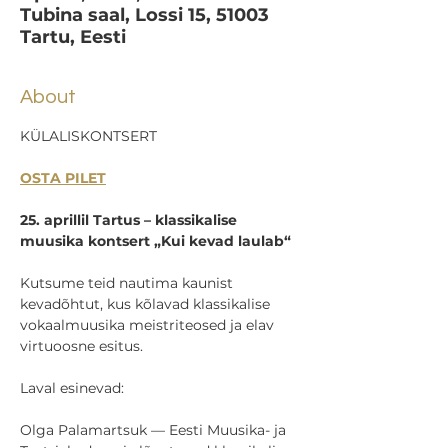
Tubina saal, Lossi 15, 51003
Tartu, Eesti
About
KÜLALISKONTSERT
OSTA PILET
25. aprillil Tartus – klassikalise 
muusika kontsert „Kui kevad laulab“
Kutsume teid nautima kaunist 
kevadõhtut, kus kõlavad klassikalise 
vokaalmuusika meistriteosed ja elav 
virtuoosne esitus.
Laval esinevad:
Olga Palamartsuk — Eesti Muusika- ja 