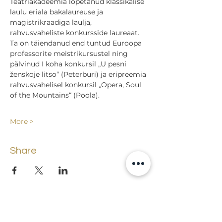
Teatriakadeemia lõpetanud klassikalise 
laulu eriala bakalaureuse ja 
magistrikraadiga laulja, 
rahvusvaheliste konkursside laureaat. 
Ta on täiendanud end tuntud Euroopa 
professorite meistrikursustel ning 
pälvinud I koha konkursil „U pesni 
ženskoje litso“ (Peterburi) ja eripreemia 
rahvusvahelisel konkursil „Opera, Soul 
of the Mountains“ (Poola).
More >
Share
Back to events