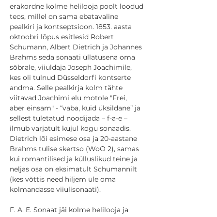
erakordne kolme helilooja poolt loodud 
teos, millel on sama ebatavaline 
pealkiri ja kontseptsioon. 1853. aasta 
oktoobri lõpus esitlesid Robert 
Schumann, Albert Dietrich ja Johannes 
Brahms seda sonaati üllatusena oma 
sõbrale, viiuldaja Joseph Joachimile, 
kes oli tulnud Düsseldorfi kontserte 
andma. Selle pealkirja kolm tähte 
viitavad Joachimi elu motole "Frei, 
aber einsam" - “vaba, kuid üksildane” ja 
sellest tuletatud noodijada – f-a-e – 
ilmub varjatult kujul kogu sonaadis. 
Dietrich lõi esimese osa ja 20-aastane 
Brahms tulise skertso (WoO 2), samas 
kui romantilised ja külluslikud teine ja 
neljas osa on eksimatult Schumannilt 
(kes võttis need hiljem üle oma 
kolmandasse viiulisonaati).
F. A. E. Sonaat jäi kolme helilooja ja 