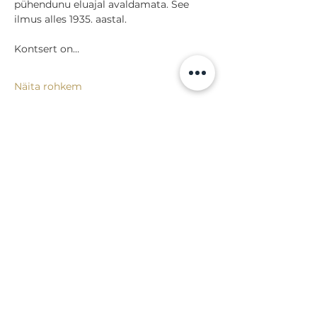
pühendunu eluajal avaldamata. See 
ilmus alles 1935. aastal. 
Kontsert on…
Näita rohkem
Jaga
Tagasi sündmuste juurde
Lossi 15, 51003 Tartu
Tel: kantselei
+372 7423 705
,
valvelaud
+372 7442 400
kool@tmk.ee